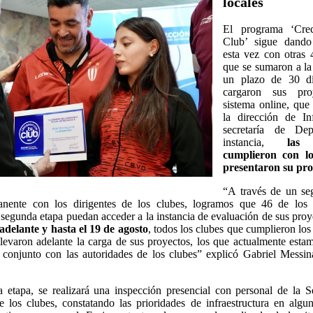
locales
El programa ‘Cre
Club’ sigue dando
esta vez con otras 4
que se sumaron a la 
un plazo de 30 dí
cargaron sus pro
sistema online, que
la dirección de In
secretaría de De
instancia,
las 
cumplieron con lo
presentaron su pro
“A través de un se
anente con los dirigentes de los clubes, logramos que 46 de los
a segunda etapa puedan acceder a la instancia de evaluación de sus pro
 adelante y hasta el 19 de agosto
, todos los clubes que cumplieron los 
llevaron adelante la carga de sus proyectos, los que actualmente esta
 conjunto con las autoridades de los clubes” explicó Gabriel Messina
 etapa, se realizará una inspección presencial con personal de la Se
de los clubes, constatando las prioridades de infraestructura en algu