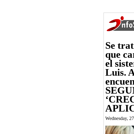
Se tra
que ca
el sis
Luis. 
encuen
SEGU
‘CRE
APLI
Wednesday, 27