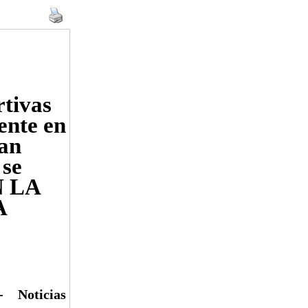
rtivas
ente en
San
 se
N LA
A
- Noticias