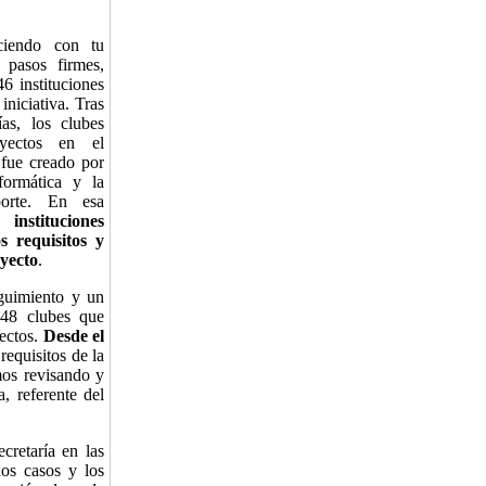
ciendo con tu
 pasos firmes,
6 instituciones
iniciativa. Tras
as, los clubes
yectos en el
 fue creado por
formática y la
porte. En esa
instituciones
s requisitos y
yecto
.
guimiento y un
 48 clubes que
yectos.
Desde el
requisitos de la
mos revisando y
, referente del
cretaría en las
nos casos y los