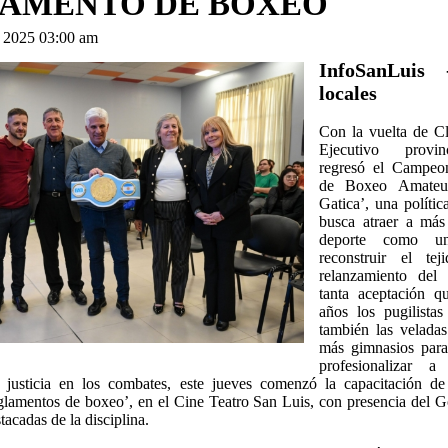
AMENTO DE BOXEO
g 2025 03:00 am
InfoSanLuis 
locales
Con la vuelta de C
Ejecutivo provin
regresó el Campeon
de Boxeo Amateur
Gatica’, una polític
busca atraer a más
deporte como u
reconstruir el tej
relanzamiento del
tanta aceptación q
años los pugilistas
también las velada
más gimnasios para
profesionalizar a
 justicia en los combates, este jueves comenzó la capacitación de 
glamentos de boxeo’, en el Cine Teatro San Luis, con presencia del 
tacadas de la disciplina.