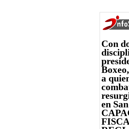
Con do
discip
presid
Boxeo,
a quie
combat
resurg
en Sa
CAPA
FISC