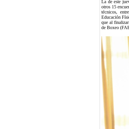
La de este jue
otros 15 encuen
técnicos, ent
Educación Físic
que al finaliza
de Boxeo (FAB