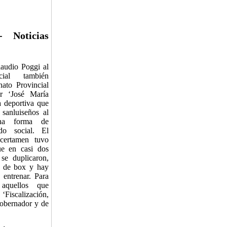
- Noticias
laudio Poggi al
cial también
ato Provincial
 ‘José María
a deportiva que
 sanluiseños al
na forma de
ido social. El
 certamen tuvo
ue en casi dos
 se duplicaron,
s de box y hay
 entrenar. Para
 aquellos que
‘Fiscalización,
Gobernador y de