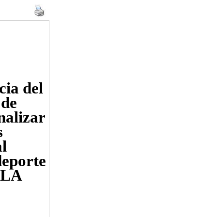
cia del
 de
nalizar
s
al
deporte
 LA