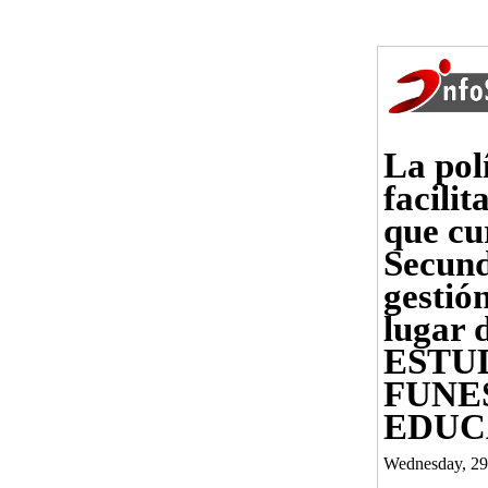
La pol
facili
que cur
Secund
gestió
lugar d
ESTU
FUNE
EDUC
Wednesday, 29