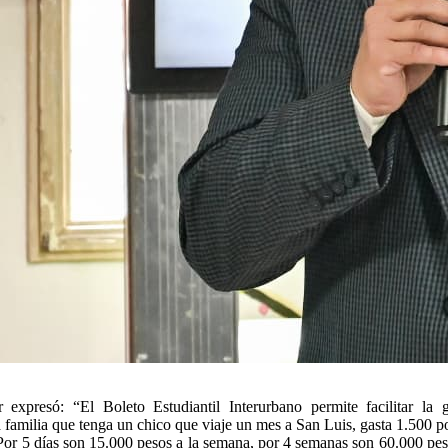
expresó: “El Boleto Estudiantil Interurbano permite facilitar la 
 familia que tenga un chico que viaje un mes a San Luis, gasta 1.500 p
 Por 5 días son 15.000 pesos a la semana, por 4 semanas son 60.000 pes