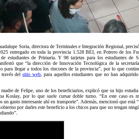
uadalupe Soria, directora de Terminales e Integración Regional, precis
2025 entregado en toda la provincia 1.528 BEI, en Potrero de los Fu
de estudiantes de Primaria. Y 98 tarjetas para los estudiantes de 
anifestó que “la dirección de Innovación Tecnológica de la secretarí
o para llegar a todos los rincones de la provincia”, por lo que contin
a través del
sitio web
, para aquellos estudiantes que no han adquirido 
madre de Felipe, uno de los beneficiarios, explicó que su hijo estudia
na Koslay, por lo que suele cursar doble turno. “En este caso es 
s un gasto interesante ahí en transporte”. Además, mencionó que está 
Gobierno por darles este beneficio a los chicos para que no tengan nin
udiando”.