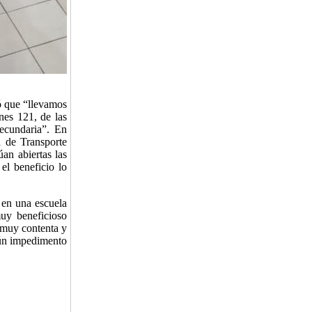
ó que “llevamos
nes 121, de las
Secundaria”. En
a de Transporte
úan abiertas las
el beneficio lo
 en una escuela
muy beneficioso
“muy contenta y
gún impedimento