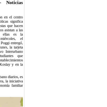
- Noticias
ón en el centro
licas significa
istas que hacen
os asistan a las
 ellas es la
miércoles, el
 Poggi entregó,
nes, la tarjeta
vo Interurbano
udiantes que
blecimientos
Koslay y en la
bano diarios, es
a, la iniciativa
onomía familiar