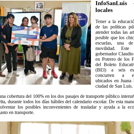
InfoSanLuis 
locales
Tener a la educaci
de las políticas púb
atender todas las ar
posible que los chic
escuelas, una de
movilidad. Este 
gobernador Claudio
en Potrero de los Fu
del Boleto Educati
(BEI) a seis est
concurren a esta
ubicados en Juana 
ciudad de San Luis.
na cobertura del 100% en los dos pasajes de transporte público interur
elta, durante todos los días hábiles del calendario escolar. De esta maner
olventar los posibles inconvenientes de trasladar y ayuda a la ec
asto en transporte.