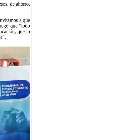
sos, de ahorro,
invitamos a que
gregó que “todo
ucación, que lo
a”.