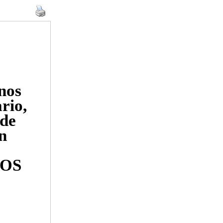
mnos
rio,
 de
un
LOS