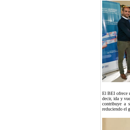
El BEI ofrece u
decir, ida y vu
contribuye a s
reduciendo el g