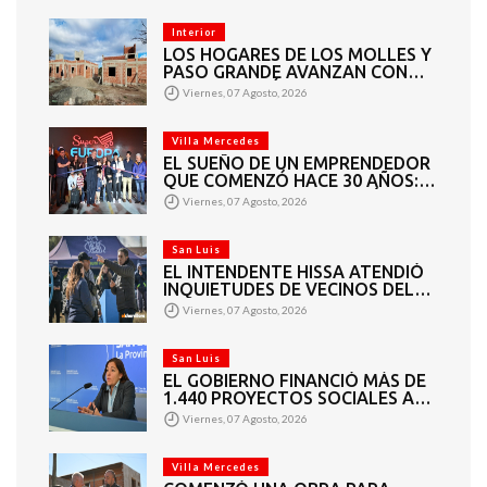
Interior
LOS HOGARES DE LOS MOLLES Y
PASO GRANDE AVANZAN CON
MAMPOSTERÍA E
Viernes, 07 Agosto, 2026
INSTALACIONES
Villa Mercedes
EL SUEÑO DE UN EMPRENDEDOR
QUE COMENZÓ HACE 30 AÑOS:
SUPER EUROPA INAUGURÓ SU
Viernes, 07 Agosto, 2026
CUARTA SUCURSAL EN VILLA
MERCEDES
San Luis
EL INTENDENTE HISSA ATENDIÓ
INQUIETUDES DE VECINOS DEL
BARRIO AMPPARE
Viernes, 07 Agosto, 2026
San Luis
EL GOBIERNO FINANCIÓ MÁS DE
1.440 PROYECTOS SOCIALES A
2.200 ENTIDADES DE TODA LA
Viernes, 07 Agosto, 2026
PROVINCIA
Villa Mercedes