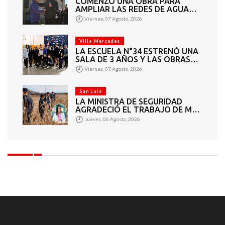
COMENZÓ UNA OBRA PARA
AMPLIAR LAS REDES DE AGUA
POTABLE Y CLOACAS EN VILLA
Viernes, 07 Agosto, 2026
MERCEDES
Villa Mercedes
LA ESCUELA N°34 ESTRENÓ UNA
SALA DE 3 AÑOS Y LAS OBRAS
QUE PERMITEN COMPLETAR EL
Viernes, 07 Agosto, 2026
CICLO SECUNDARIO
San Luis
LA MINISTRA DE SEGURIDAD
AGRADECIÓ EL TRABAJO DE MÁS
DE 200 EFECTIVOS QUE
Jueves, 06 Agosto, 2026
PARTICIPARON EN LA BÚSQUEDA
DE DARÍO CUELLO