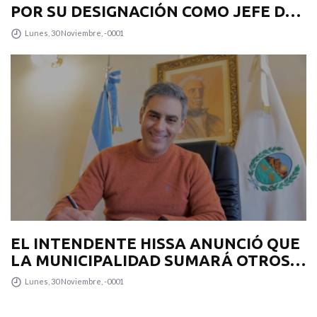
POR SU DESIGNACIÓN COMO JEFE DE
GABINETE
Lunes, 30 Noviembre, -0001
EL INTENDENTE HISSA ANUNCIÓ QUE
LA MUNICIPALIDAD SUMARÁ OTROS
12 COLECTIVOS 0KM PARA
Lunes, 30 Noviembre, -0001
TRANSPUNTANO Y UN CAMIÓN
RECOLECTOR