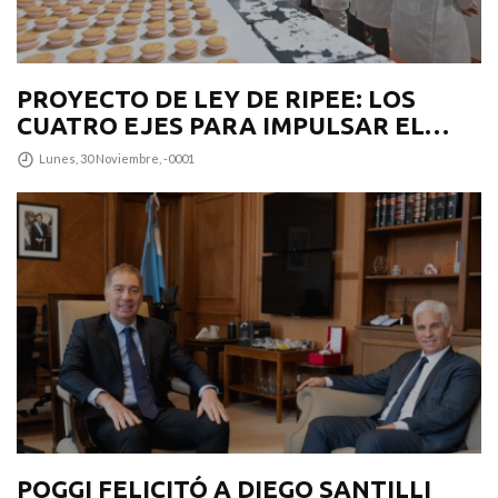
PROYECTO DE LEY DE RIPEE: LOS
CUATRO EJES PARA IMPULSAR EL
DESARROLLO PRODUCTIVO EN LA
Lunes, 30 Noviembre, -0001
PROVINCIA
POGGI FELICITÓ A DIEGO SANTILLI