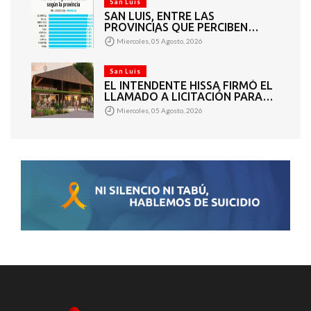
San Luis
SAN LUIS, ENTRE LAS
PROVINCIAS QUE PERCIBEN
TASAS MÁS BAJAS DE INGRESOS
Miercoles, 05 Agosto, 2026
BRUTOS
San Luis
EL INTENDENTE HISSA FIRMÓ EL
LLAMADO A LICITACIÓN PARA
CONSTRUIR EL PASEO
Miercoles, 05 Agosto, 2026
FERROVIARIO PARA
EMPRENDEDORES Y
VENDEDORES