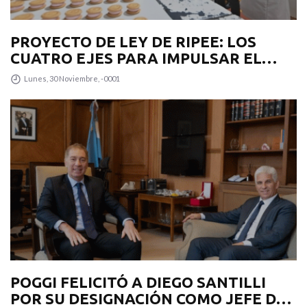
PROYECTO DE LEY DE RIPEE: LOS
CUATRO EJES PARA IMPULSAR EL
DESARROLLO PRODUCTIVO EN LA
Lunes, 30 Noviembre, -0001
PROVINCIA
POGGI FELICITÓ A DIEGO SANTILLI
POR SU DESIGNACIÓN COMO JEFE DE