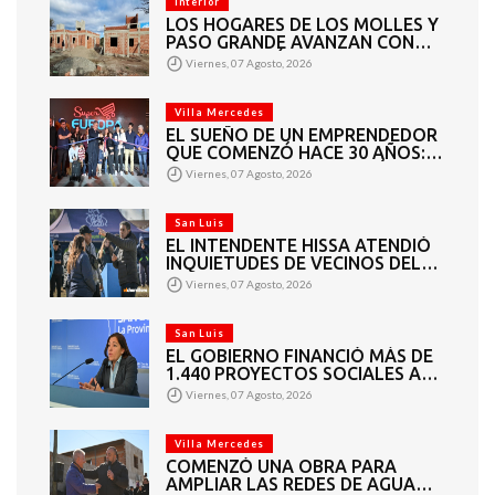
Interior
LOS HOGARES DE LOS MOLLES Y
PASO GRANDE AVANZAN CON
MAMPOSTERÍA E
Viernes, 07 Agosto, 2026
INSTALACIONES
Villa Mercedes
EL SUEÑO DE UN EMPRENDEDOR
QUE COMENZÓ HACE 30 AÑOS:
SUPER EUROPA INAUGURÓ SU
Viernes, 07 Agosto, 2026
CUARTA SUCURSAL EN VILLA
MERCEDES
San Luis
EL INTENDENTE HISSA ATENDIÓ
INQUIETUDES DE VECINOS DEL
BARRIO AMPPARE
Viernes, 07 Agosto, 2026
San Luis
EL GOBIERNO FINANCIÓ MÁS DE
1.440 PROYECTOS SOCIALES A
2.200 ENTIDADES DE TODA LA
Viernes, 07 Agosto, 2026
PROVINCIA
Villa Mercedes
COMENZÓ UNA OBRA PARA
AMPLIAR LAS REDES DE AGUA