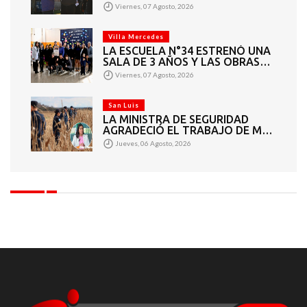
POTABLE Y CLOACAS EN VILLA
Viernes, 07 Agosto, 2026
MERCEDES
Villa Mercedes
LA ESCUELA N°34 ESTRENÓ UNA
SALA DE 3 AÑOS Y LAS OBRAS
QUE PERMITEN COMPLETAR EL
Viernes, 07 Agosto, 2026
CICLO SECUNDARIO
San Luis
LA MINISTRA DE SEGURIDAD
AGRADECIÓ EL TRABAJO DE MÁS
DE 200 EFECTIVOS QUE
Jueves, 06 Agosto, 2026
PARTICIPARON EN LA BÚSQUEDA
DE DARÍO CUELLO