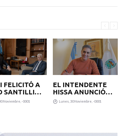
 FELICITÓ A
EL INTENDENTE
EL
O SANTILLI
HISSA ANUNCIÓ
HI
SU
QUE LA
QU
30 Noviembre, -0001
Lunes, 30 Noviembre, -0001
Lu
GNACIÓN
MUNICIPALIDAD
MU
 JEFE DE
SUMARÁ OTROS 12
SU
NETE
COLECTIVOS 0KM
CO
PARA
P
TRANSPUNTANO Y
TR