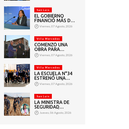
VECINOS DEL
BARRIO AMPPARE
San Luis
EL GOBIERNO
FINANCIÓ MÁS DE
1.440 PROYECTOS
Viernes, 07 Agosto, 2026
SOCIALES A 2.200
ENTIDADES DE
TODA LA
Villa Mercedes
PROVINCIA
COMENZÓ UNA
OBRA PARA
AMPLIAR LAS
Viernes, 07 Agosto, 2026
REDES DE AGUA
POTABLE Y
CLOACAS EN VILLA
Villa Mercedes
MERCEDES
LA ESCUELA N°34
ESTRENÓ UNA
SALA DE 3 AÑOS Y
Viernes, 07 Agosto, 2026
LAS OBRAS QUE
PERMITEN
COMPLETAR EL
San Luis
CICLO
LA MINISTRA DE
SECUNDARIO
SEGURIDAD
AGRADECIÓ EL
Jueves, 06 Agosto, 2026
TRABAJO DE MÁS
DE 200 EFECTIVOS
QUE