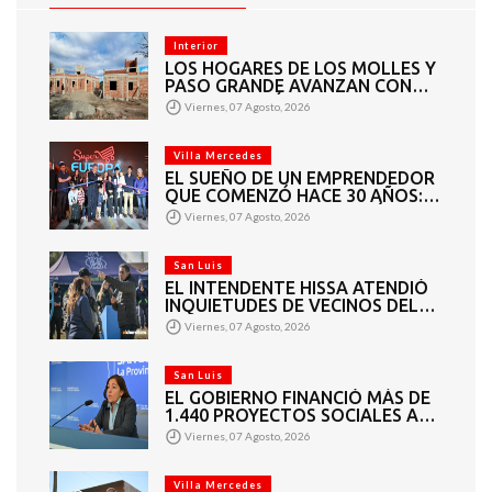
Interior
LOS HOGARES DE LOS MOLLES Y
PASO GRANDE AVANZAN CON
MAMPOSTERÍA E
Viernes, 07 Agosto, 2026
INSTALACIONES
Villa Mercedes
EL SUEÑO DE UN EMPRENDEDOR
QUE COMENZÓ HACE 30 AÑOS:
SUPER EUROPA INAUGURÓ SU
Viernes, 07 Agosto, 2026
CUARTA SUCURSAL EN VILLA
MERCEDES
San Luis
EL INTENDENTE HISSA ATENDIÓ
INQUIETUDES DE VECINOS DEL
BARRIO AMPPARE
Viernes, 07 Agosto, 2026
San Luis
EL GOBIERNO FINANCIÓ MÁS DE
1.440 PROYECTOS SOCIALES A
2.200 ENTIDADES DE TODA LA
Viernes, 07 Agosto, 2026
PROVINCIA
Villa Mercedes