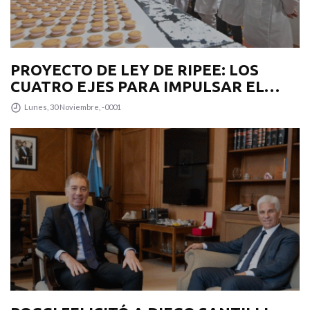
PROYECTO DE LEY DE RIPEE: LOS
CUATRO EJES PARA IMPULSAR EL
DESARROLLO PRODUCTIVO EN LA
Lunes, 30 Noviembre, -0001
PROVINCIA