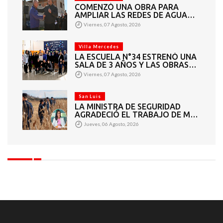
COMENZÓ UNA OBRA PARA
AMPLIAR LAS REDES DE AGUA
POTABLE Y CLOACAS EN VILLA
Viernes, 07 Agosto, 2026
MERCEDES
Villa Mercedes
LA ESCUELA N°34 ESTRENÓ UNA
SALA DE 3 AÑOS Y LAS OBRAS
QUE PERMITEN COMPLETAR EL
Viernes, 07 Agosto, 2026
CICLO SECUNDARIO
San Luis
LA MINISTRA DE SEGURIDAD
AGRADECIÓ EL TRABAJO DE MÁS
DE 200 EFECTIVOS QUE
Jueves, 06 Agosto, 2026
PARTICIPARON EN LA BÚSQUEDA
DE DARÍO CUELLO