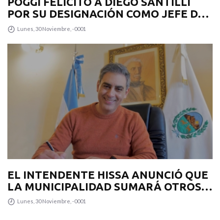
POGGI FELICITÓ A DIEGO SANTILLI
POR SU DESIGNACIÓN COMO JEFE DE
GABINETE
Lunes, 30 Noviembre, -0001
EL INTENDENTE HISSA ANUNCIÓ QUE
LA MUNICIPALIDAD SUMARÁ OTROS
12 COLECTIVOS 0KM PARA
Lunes, 30 Noviembre, -0001
TRANSPUNTANO Y UN CAMIÓN