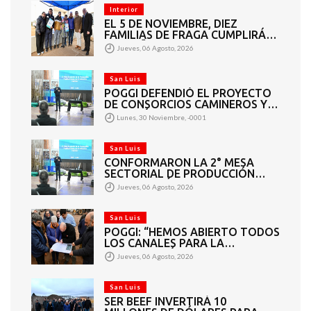
RURALES
Interior
EL 5 DE NOVIEMBRE, DIEZ
FAMILIAS DE FRAGA CUMPLIRÁN
EL SUEÑO DE LA CASA PROPIA
Jueves, 06 Agosto, 2026
San Luis
POGGI DEFENDIÓ EL PROYECTO
DE CONSORCIOS CAMINEROS Y
APUNTÓ A LOS DIPUTADOS QUE
Lunes, 30 Noviembre, -0001
VOTARON EN CONTRA: “ESTO
BENEFICIA A TODOS”
San Luis
CONFORMARON LA 2° MESA
SECTORIAL DE PRODUCCIÓN
FRUTIHORTÍCOLA Y
Jueves, 06 Agosto, 2026
PRODUCCIÓN FAMILIAR
San Luis
POGGI: “HEMOS ABIERTO TODOS
LOS CANALES PARA LA
ARTICULACIÓN DE LOS
Jueves, 06 Agosto, 2026
SECTORES PÚBLICO Y PRIVADO”
San Luis
SER BEEF INVERTIRÁ 10