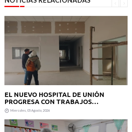
NOTICIAS RELACIONADAS
EL NUEVO HOSPITAL DE UNIÓN
PROGRESA CON TRABAJOS
INTERIORES Y EXTERIORES
Miercoles, 05 Agosto, 2026