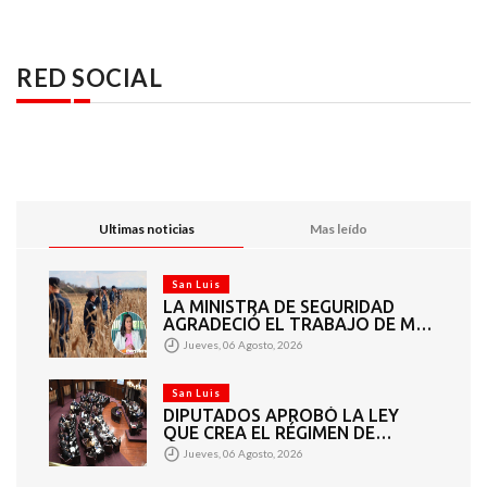
RED SOCIAL
Ultimas noticias
Mas leído
San Luis
LA MINISTRA DE SEGURIDAD
AGRADECIÓ EL TRABAJO DE MÁS
DE 200 EFECTIVOS QUE
Jueves, 06 Agosto, 2026
PARTICIPARON EN LA BÚSQUEDA
DE DARÍO CUELLO
San Luis
DIPUTADOS APROBÓ LA LEY
QUE CREA EL RÉGIMEN DE
CONSORCIOS PARA GESTIONAR
Jueves, 06 Agosto, 2026
EL MANTENIMIENTO 4460
KILÓMETROS DE CAMINOS