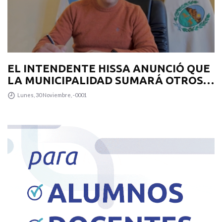
EL INTENDENTE HISSA ANUNCIÓ QUE
LA MUNICIPALIDAD SUMARÁ OTROS
12 COLECTIVOS 0KM PARA
Lunes, 30 Noviembre, -0001
TRANSPUNTANO Y UN CAMIÓN
RECOLECTOR