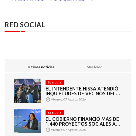
RED SOCIAL
Ultimas noticias
Mas leído
San Luis
EL INTENDENTE HISSA ATENDIÓ
INQUIETUDES DE VECINOS DEL
BARRIO AMPPARE
Viernes, 07 Agosto, 2026
San Luis
EL GOBIERNO FINANCIÓ MÁS DE
1.440 PROYECTOS SOCIALES A
2.200 ENTIDADES DE TODA LA
Viernes, 07 Agosto, 2026
PROVINCIA