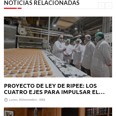
NOTICIAS RELACIONADAS
PROYECTO DE LEY DE RIPEE: LOS
CUATRO EJES PARA IMPULSAR EL
DESARROLLO PRODUCTIVO EN LA
Lunes, 30 Noviembre, -0001
PROVINCIA