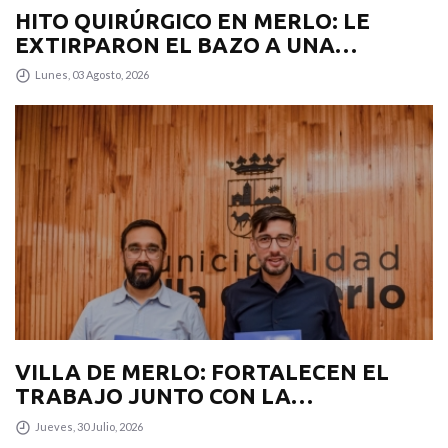
HITO QUIRÚRGICO EN MERLO: LE
EXTIRPARON EL BAZO A UNA
PACIENTE CON UN PROCEDIMIENTO
Lunes, 03 Agosto, 2026
INÉDITO
VILLA DE MERLO: FORTALECEN EL
TRABAJO JUNTO CON LA
MUNICIPALIDAD PARA POTENCIAR EL
Jueves, 30 Julio, 2026
TURISMO