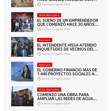
MAMPOSTERÍA E
Viernes, 07 Agosto, 2026
INSTALACIONES
Villa Mercedes
EL SUEÑO DE UN EMPRENDEDOR
QUE COMENZÓ HACE 30 AÑOS:
SUPER EUROPA INAUGURÓ SU
Viernes, 07 Agosto, 2026
CUARTA SUCURSAL EN VILLA
MERCEDES
San Luis
EL INTENDENTE HISSA ATENDIÓ
INQUIETUDES DE VECINOS DEL
BARRIO AMPPARE
Viernes, 07 Agosto, 2026
San Luis
EL GOBIERNO FINANCIÓ MÁS DE
1.440 PROYECTOS SOCIALES A
2.200 ENTIDADES DE TODA LA
Viernes, 07 Agosto, 2026
PROVINCIA
Villa Mercedes
COMENZÓ UNA OBRA PARA
AMPLIAR LAS REDES DE AGUA
POTABLE Y CLOACAS EN VILLA
Viernes, 07 Agosto, 2026
MERCEDES