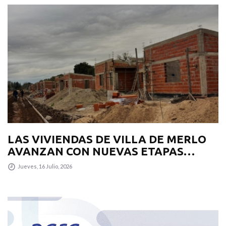
LAS VIVIENDAS DE VILLA DE MERLO
AVANZAN CON NUEVAS ETAPAS
CONSTRUCTIVAS E
Jueves, 16 Julio, 2026
INFRAESTRUCTURA VIAL