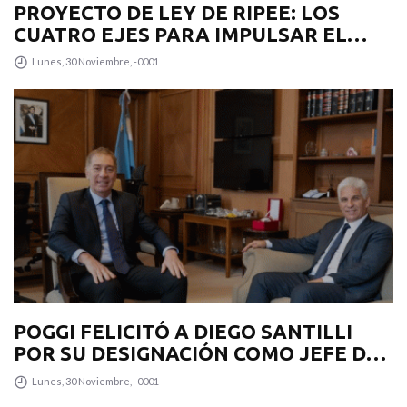
PROYECTO DE LEY DE RIPEE: LOS
CUATRO EJES PARA IMPULSAR EL
DESARROLLO PRODUCTIVO EN LA
Lunes, 30 Noviembre, -0001
PROVINCIA
POGGI FELICITÓ A DIEGO SANTILLI
POR SU DESIGNACIÓN COMO JEFE DE
GABINETE
Lunes, 30 Noviembre, -0001