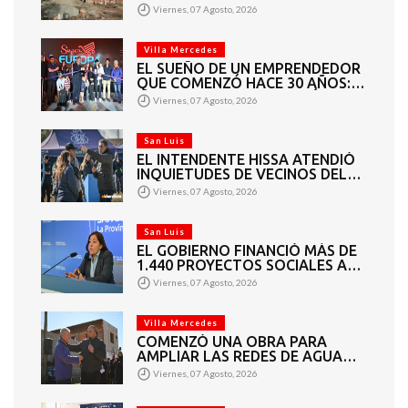
MAMPOSTERÍA E
Viernes, 07 Agosto, 2026
INSTALACIONES
Villa Mercedes
EL SUEÑO DE UN EMPRENDEDOR
QUE COMENZÓ HACE 30 AÑOS:
SUPER EUROPA INAUGURÓ SU
Viernes, 07 Agosto, 2026
CUARTA SUCURSAL EN VILLA
MERCEDES
San Luis
EL INTENDENTE HISSA ATENDIÓ
INQUIETUDES DE VECINOS DEL
BARRIO AMPPARE
Viernes, 07 Agosto, 2026
San Luis
EL GOBIERNO FINANCIÓ MÁS DE
1.440 PROYECTOS SOCIALES A
2.200 ENTIDADES DE TODA LA
Viernes, 07 Agosto, 2026
PROVINCIA
Villa Mercedes
COMENZÓ UNA OBRA PARA
AMPLIAR LAS REDES DE AGUA
POTABLE Y CLOACAS EN VILLA
Viernes, 07 Agosto, 2026
MERCEDES