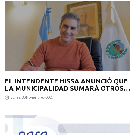
EL INTENDENTE HISSA ANUNCIÓ QUE
LA MUNICIPALIDAD SUMARÁ OTROS
12 COLECTIVOS 0KM PARA
Lunes, 30 Noviembre, -0001
TRANSPUNTANO Y UN CAMIÓN
RECOLECTOR