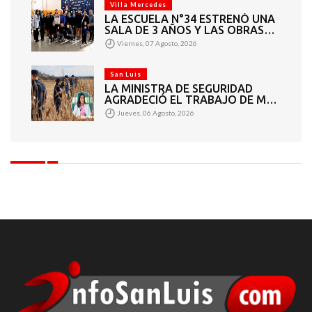
Villa Mercedes
LA ESCUELA N°34 ESTRENÓ UNA
SALA DE 3 AÑOS Y LAS OBRAS
QUE PERMITEN COMPLETAR EL
Viernes, 07 Agosto, 2026
CICLO SECUNDARIO
San Luis
LA MINISTRA DE SEGURIDAD
AGRADECIÓ EL TRABAJO DE MÁS
DE 200 EFECTIVOS QUE
Jueves, 06 Agosto, 2026
PARTICIPARON EN LA BÚSQUEDA
DE DARÍO CUELLO