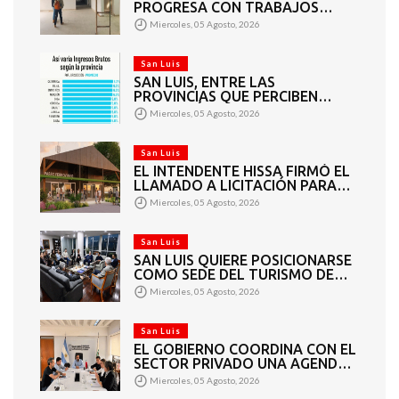
PROGRESA CON TRABAJOS
INTERIORES Y EXTERIORES
Miercoles, 05 Agosto, 2026
San Luis
SAN LUIS, ENTRE LAS
PROVINCIAS QUE PERCIBEN
TASAS MÁS BAJAS DE INGRESOS
Miercoles, 05 Agosto, 2026
BRUTOS
San Luis
EL INTENDENTE HISSA FIRMÓ EL
LLAMADO A LICITACIÓN PARA
CONSTRUIR EL PASEO
Miercoles, 05 Agosto, 2026
FERROVIARIO PARA
EMPRENDEDORES Y
VENDEDORES
San Luis
SAN LUIS QUIERE POSICIONARSE
COMO SEDE DEL TURISMO DE
REUNIONES
Miercoles, 05 Agosto, 2026
San Luis
EL GOBIERNO COORDINA CON EL
SECTOR PRIVADO UNA AGENDA
DE GRANDES EVENTOS
Miercoles, 05 Agosto, 2026