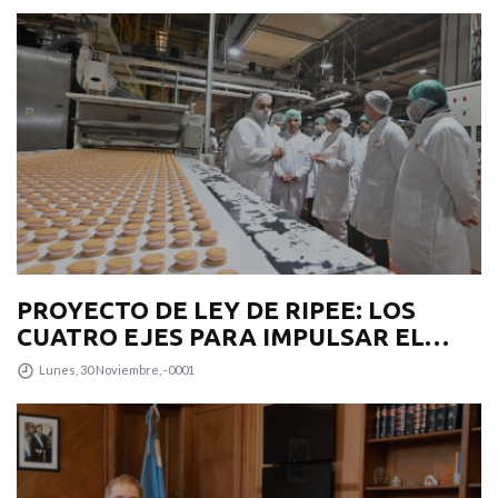
PROYECTO DE LEY DE RIPEE: LOS
CUATRO EJES PARA IMPULSAR EL
DESARROLLO PRODUCTIVO EN LA
Lunes, 30 Noviembre, -0001
PROVINCIA