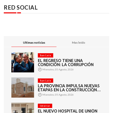
RED SOCIAL
Ultimas noticias
Mas leído
San Luis
EL REGRESO TIENE UNA
CONDICIÓN: LA CORRUPCIÓN
Miercoles, 05 Agosto, 2026
San Luis
LA PROVINCIA IMPULSA NUEVAS
ETAPAS EN LA CONSTRUCCIÓN
DE VIVIENDAS EN PUEYRREDÓN
Miercoles, 05 Agosto, 2026
Interior
EL NUEVO HOSPITAL DE UNIÓN