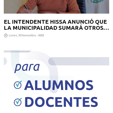
EL INTENDENTE HISSA ANUNCIÓ QUE
LA MUNICIPALIDAD SUMARÁ OTROS
12 COLECTIVOS 0KM PARA
Lunes, 30 Noviembre, -0001
TRANSPUNTANO Y UN CAMIÓN
RECOLECTOR