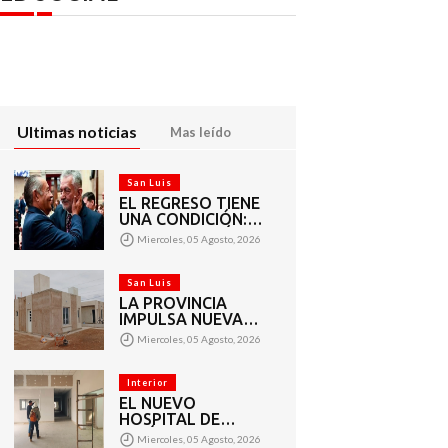
Ultimas noticias
Mas leído
San Luis
EL REGRESO TIENE
UNA CONDICIÓN:
LA CORRUPCIÓN
Miercoles, 05 Agosto, 2026
San Luis
LA PROVINCIA
IMPULSA NUEVAS
ETAPAS EN LA
Miercoles, 05 Agosto, 2026
CONSTRUCCIÓN
DE VIVIENDAS EN
PUEYRREDÓN
Interior
EL NUEVO
HOSPITAL DE
UNIÓN PROGRESA
Miercoles, 05 Agosto, 2026