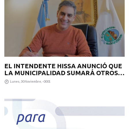
EL INTENDENTE HISSA ANUNCIÓ QUE
LA MUNICIPALIDAD SUMARÁ OTROS
12 COLECTIVOS 0KM PARA
Lunes, 30 Noviembre, -0001
TRANSPUNTANO Y UN CAMIÓN
RECOLECTOR