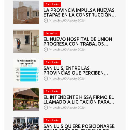
San Luis
LA PROVINCIA IMPULSA NUEVAS
ETAPAS EN LA CONSTRUCCIÓN
DE VIVIENDAS EN PUEYRREDÓN
Miercoles, 05 Agosto, 2026
Interior
EL NUEVO HOSPITAL DE UNIÓN
PROGRESA CON TRABAJOS
INTERIORES Y EXTERIORES
Miercoles, 05 Agosto, 2026
San Luis
SAN LUIS, ENTRE LAS
PROVINCIAS QUE PERCIBEN
TASAS MÁS BAJAS DE INGRESOS
Miercoles, 05 Agosto, 2026
BRUTOS
San Luis
EL INTENDENTE HISSA FIRMÓ EL
LLAMADO A LICITACIÓN PARA
CONSTRUIR EL PASEO
Miercoles, 05 Agosto, 2026
FERROVIARIO PARA
EMPRENDEDORES Y
VENDEDORES
San Luis
SAN LUIS QUIERE POSICIONARSE