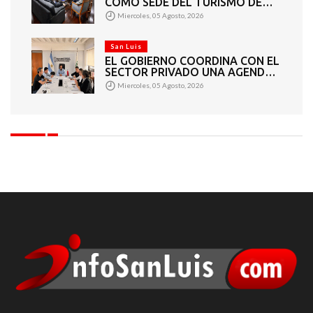
COMO SEDE DEL TURISMO DE
REUNIONES
Miercoles, 05 Agosto, 2026
San Luis
EL GOBIERNO COORDINA CON EL
SECTOR PRIVADO UNA AGENDA
DE GRANDES EVENTOS
Miercoles, 05 Agosto, 2026