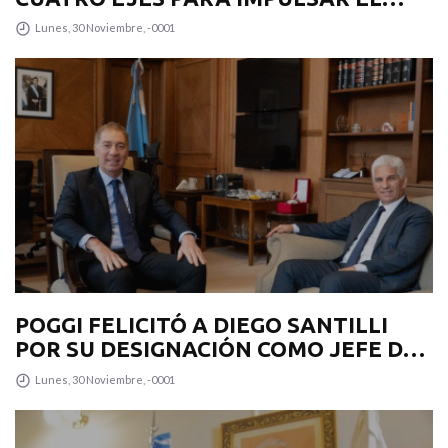
DESARROLLO PRODUCTIVO EN LA
Lunes, 30 Noviembre, -0001
PROVINCIA
POGGI FELICITÓ A DIEGO SANTILLI
POR SU DESIGNACIÓN COMO JEFE DE
GABINETE
Lunes, 30 Noviembre, -0001