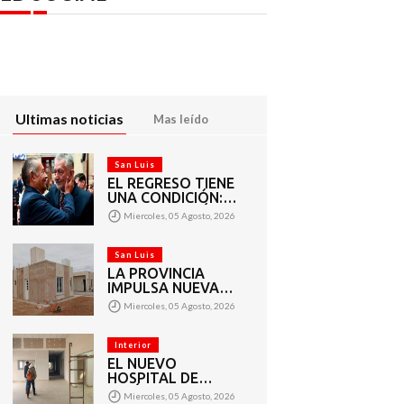
Ultimas noticias
Mas leído
San Luis
EL REGRESO TIENE
UNA CONDICIÓN:
LA CORRUPCIÓN
Miercoles, 05 Agosto, 2026
San Luis
LA PROVINCIA
IMPULSA NUEVAS
ETAPAS EN LA
Miercoles, 05 Agosto, 2026
CONSTRUCCIÓN
DE VIVIENDAS EN
PUEYRREDÓN
Interior
EL NUEVO
HOSPITAL DE
UNIÓN PROGRESA
Miercoles, 05 Agosto, 2026