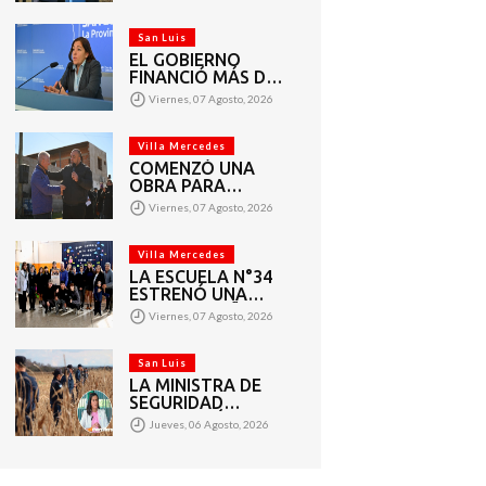
VECINOS DEL
BARRIO AMPPARE
San Luis
EL GOBIERNO
FINANCIÓ MÁS DE
1.440 PROYECTOS
Viernes, 07 Agosto, 2026
SOCIALES A 2.200
ENTIDADES DE
TODA LA
Villa Mercedes
PROVINCIA
COMENZÓ UNA
OBRA PARA
AMPLIAR LAS
Viernes, 07 Agosto, 2026
REDES DE AGUA
POTABLE Y
CLOACAS EN VILLA
Villa Mercedes
MERCEDES
LA ESCUELA N°34
ESTRENÓ UNA
SALA DE 3 AÑOS Y
Viernes, 07 Agosto, 2026
LAS OBRAS QUE
PERMITEN
COMPLETAR EL
San Luis
CICLO
LA MINISTRA DE
SECUNDARIO
SEGURIDAD
AGRADECIÓ EL
Jueves, 06 Agosto, 2026
TRABAJO DE MÁS
DE 200 EFECTIVOS
QUE