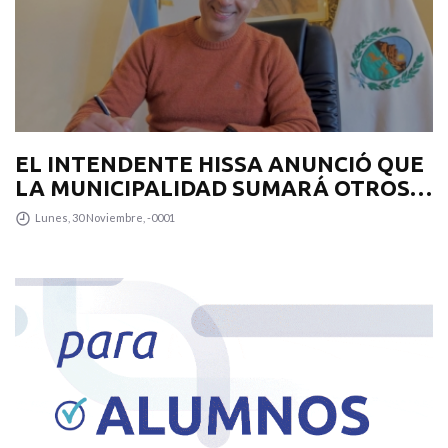
EL INTENDENTE HISSA ANUNCIÓ QUE
LA MUNICIPALIDAD SUMARÁ OTROS
12 COLECTIVOS 0KM PARA
Lunes, 30 Noviembre, -0001
TRANSPUNTANO Y UN CAMIÓN
RECOLECTOR