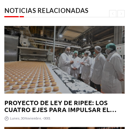
NOTICIAS RELACIONADAS
PROYECTO DE LEY DE RIPEE: LOS
CUATRO EJES PARA IMPULSAR EL
DESARROLLO PRODUCTIVO EN LA
Lunes, 30 Noviembre, -0001
PROVINCIA