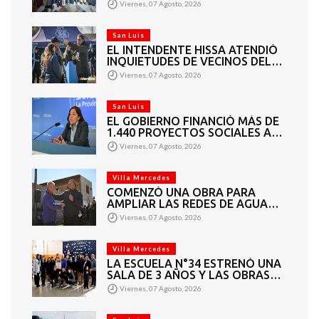
SUPER EUROPA INAUGURÓ SU
Viernes, 07 Agosto, 2026
CUARTA SUCURSAL EN VILLA
MERCEDES
San Luis
EL INTENDENTE HISSA ATENDIÓ
INQUIETUDES DE VECINOS DEL
BARRIO AMPPARE
Viernes, 07 Agosto, 2026
San Luis
EL GOBIERNO FINANCIÓ MÁS DE
1.440 PROYECTOS SOCIALES A
2.200 ENTIDADES DE TODA LA
Viernes, 07 Agosto, 2026
PROVINCIA
Villa Mercedes
COMENZÓ UNA OBRA PARA
AMPLIAR LAS REDES DE AGUA
POTABLE Y CLOACAS EN VILLA
Viernes, 07 Agosto, 2026
MERCEDES
Villa Mercedes
LA ESCUELA N°34 ESTRENÓ UNA
SALA DE 3 AÑOS Y LAS OBRAS
QUE PERMITEN COMPLETAR EL
Viernes, 07 Agosto, 2026
CICLO SECUNDARIO