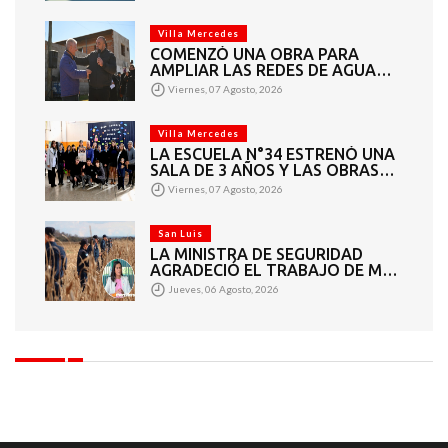
PROVINCIA
Villa Mercedes
COMENZÓ UNA OBRA PARA
AMPLIAR LAS REDES DE AGUA
POTABLE Y CLOACAS EN VILLA
Viernes, 07 Agosto, 2026
MERCEDES
Villa Mercedes
LA ESCUELA N°34 ESTRENÓ UNA
SALA DE 3 AÑOS Y LAS OBRAS
QUE PERMITEN COMPLETAR EL
Viernes, 07 Agosto, 2026
CICLO SECUNDARIO
San Luis
LA MINISTRA DE SEGURIDAD
AGRADECIÓ EL TRABAJO DE MÁS
DE 200 EFECTIVOS QUE
Jueves, 06 Agosto, 2026
PARTICIPARON EN LA BÚSQUEDA
DE DARÍO CUELLO