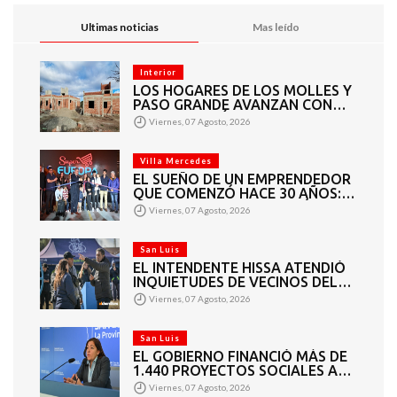
Ultimas noticias
Mas leído
Interior
LOS HOGARES DE LOS MOLLES Y
PASO GRANDE AVANZAN CON
MAMPOSTERÍA E
Viernes, 07 Agosto, 2026
INSTALACIONES
Villa Mercedes
EL SUEÑO DE UN EMPRENDEDOR
QUE COMENZÓ HACE 30 AÑOS:
SUPER EUROPA INAUGURÓ SU
Viernes, 07 Agosto, 2026
CUARTA SUCURSAL EN VILLA
MERCEDES
San Luis
EL INTENDENTE HISSA ATENDIÓ
INQUIETUDES DE VECINOS DEL
BARRIO AMPPARE
Viernes, 07 Agosto, 2026
San Luis
EL GOBIERNO FINANCIÓ MÁS DE
1.440 PROYECTOS SOCIALES A
2.200 ENTIDADES DE TODA LA
Viernes, 07 Agosto, 2026