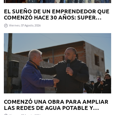
EL SUEÑO DE UN EMPRENDEDOR QUE
COMENZÓ HACE 30 AÑOS: SUPER
EUROPA INAUGURÓ SU CUARTA
Viernes, 07 Agosto, 2026
SUCURSAL EN VILLA MERCEDES
COMENZÓ UNA OBRA PARA AMPLIAR
LAS REDES DE AGUA POTABLE Y
CLOACAS EN VILLA MERCEDES