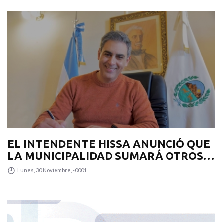
EL INTENDENTE HISSA ANUNCIÓ QUE
LA MUNICIPALIDAD SUMARÁ OTROS
12 COLECTIVOS 0KM PARA
Lunes, 30 Noviembre, -0001
TRANSPUNTANO Y UN CAMIÓN
RECOLECTOR