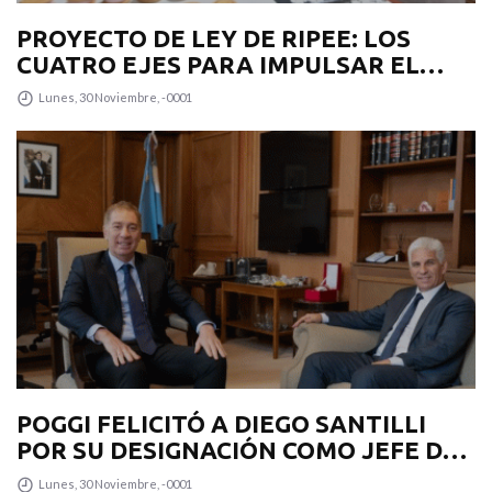
PROYECTO DE LEY DE RIPEE: LOS
CUATRO EJES PARA IMPULSAR EL
DESARROLLO PRODUCTIVO EN LA
Lunes, 30 Noviembre, -0001
PROVINCIA
POGGI FELICITÓ A DIEGO SANTILLI
POR SU DESIGNACIÓN COMO JEFE DE
GABINETE
Lunes, 30 Noviembre, -0001