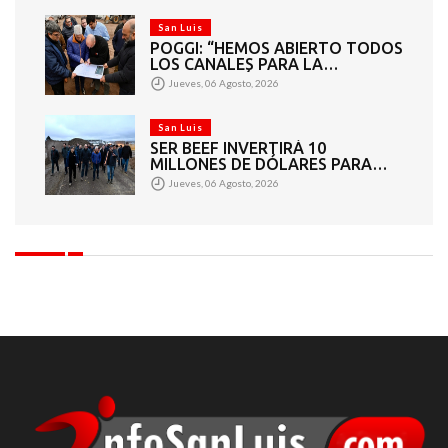
San Luis
POGGI: “HEMOS ABIERTO TODOS
LOS CANALES PARA LA
ARTICULACIÓN DE LOS
Jueves, 06 Agosto, 2026
SECTORES PÚBLICO Y PRIVADO”
San Luis
SER BEEF INVERTIRÁ 10
MILLONES DE DÓLARES PARA
CONVERTIR RESIDUOS
Jueves, 06 Agosto, 2026
GANADEROS EN ENERGÍA
ELÉCTRICA PARA LA PROVINCIA