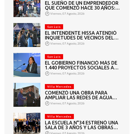
EL SUEÑO DE UN EMPRENDEDOR
QUE COMENZÓ HACE 30 AÑOS:
SUPER EUROPA INAUGURÓ SU
Viernes, 07 Agosto, 2026
CUARTA SUCURSAL EN VILLA
MERCEDES
San Luis
EL INTENDENTE HISSA ATENDIÓ
INQUIETUDES DE VECINOS DEL
BARRIO AMPPARE
Viernes, 07 Agosto, 2026
San Luis
EL GOBIERNO FINANCIÓ MÁS DE
1.440 PROYECTOS SOCIALES A
2.200 ENTIDADES DE TODA LA
Viernes, 07 Agosto, 2026
PROVINCIA
Villa Mercedes
COMENZÓ UNA OBRA PARA
AMPLIAR LAS REDES DE AGUA
POTABLE Y CLOACAS EN VILLA
Viernes, 07 Agosto, 2026
MERCEDES
Villa Mercedes
LA ESCUELA N°34 ESTRENÓ UNA
SALA DE 3 AÑOS Y LAS OBRAS
QUE PERMITEN COMPLETAR EL
Viernes, 07 Agosto, 2026