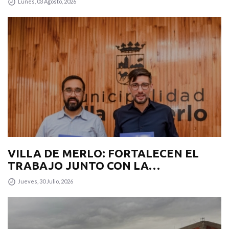
Lunes, 03 Agosto, 2026
INÉDITO
VILLA DE MERLO: FORTALECEN EL
TRABAJO JUNTO CON LA
MUNICIPALIDAD PARA POTENCIAR EL
Jueves, 30 Julio, 2026
TURISMO