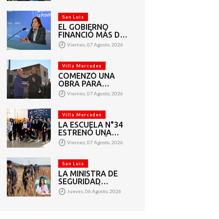
VECINOS DEL
BARRIO AMPPARE
San Luis
EL GOBIERNO
FINANCIÓ MÁS DE
1.440 PROYECTOS
Viernes, 07 Agosto, 2026
SOCIALES A 2.200
ENTIDADES DE
TODA LA
Villa Mercedes
PROVINCIA
COMENZÓ UNA
OBRA PARA
AMPLIAR LAS
Viernes, 07 Agosto, 2026
REDES DE AGUA
POTABLE Y
CLOACAS EN VILLA
Villa Mercedes
MERCEDES
LA ESCUELA N°34
ESTRENÓ UNA
SALA DE 3 AÑOS Y
Viernes, 07 Agosto, 2026
LAS OBRAS QUE
PERMITEN
COMPLETAR EL
San Luis
CICLO
LA MINISTRA DE
SECUNDARIO
SEGURIDAD
AGRADECIÓ EL
Jueves, 06 Agosto, 2026
TRABAJO DE MÁS
DE 200 EFECTIVOS
QUE