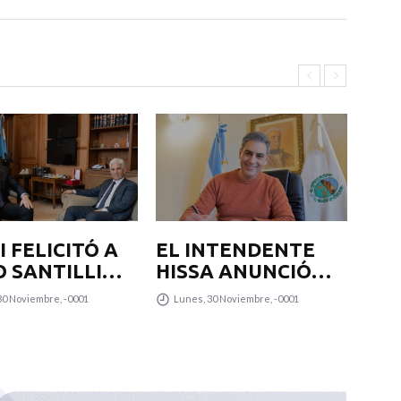
 FELICITÓ A
EL INTENDENTE
EL
O SANTILLI
HISSA ANUNCIÓ
HI
SU
QUE LA
QU
30 Noviembre, -0001
Lunes, 30 Noviembre, -0001
Lu
GNACIÓN
MUNICIPALIDAD
MU
 JEFE DE
SUMARÁ OTROS 12
SU
NETE
COLECTIVOS 0KM
CO
PARA
P
TRANSPUNTANO Y
TR