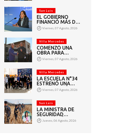
VECINOS DEL
BARRIO AMPPARE
San Luis
EL GOBIERNO
FINANCIÓ MÁS DE
1.440 PROYECTOS
Viernes, 07 Agosto, 2026
SOCIALES A 2.200
ENTIDADES DE
TODA LA
Villa Mercedes
PROVINCIA
COMENZÓ UNA
OBRA PARA
AMPLIAR LAS
Viernes, 07 Agosto, 2026
REDES DE AGUA
POTABLE Y
CLOACAS EN VILLA
Villa Mercedes
MERCEDES
LA ESCUELA N°34
ESTRENÓ UNA
SALA DE 3 AÑOS Y
Viernes, 07 Agosto, 2026
LAS OBRAS QUE
PERMITEN
COMPLETAR EL
San Luis
CICLO
LA MINISTRA DE
SECUNDARIO
SEGURIDAD
AGRADECIÓ EL
Jueves, 06 Agosto, 2026
TRABAJO DE MÁS
DE 200 EFECTIVOS
QUE