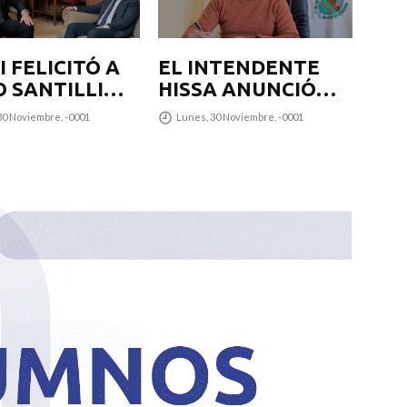
 FELICITÓ A
EL INTENDENTE
EL
O SANTILLI
HISSA ANUNCIÓ
HI
SU
QUE LA
QU
30 Noviembre, -0001
Lunes, 30 Noviembre, -0001
Lu
GNACIÓN
MUNICIPALIDAD
MU
 JEFE DE
SUMARÁ OTROS 12
SU
NETE
COLECTIVOS 0KM
CO
PARA
P
TRANSPUNTANO Y
TR
UN CAMIÓN
UN
RECOLECTOR
RE