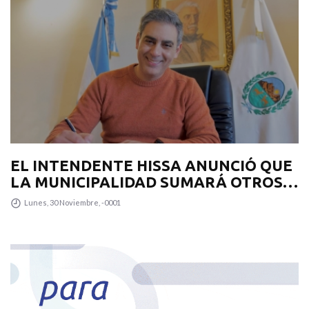
EL INTENDENTE HISSA ANUNCIÓ QUE
LA MUNICIPALIDAD SUMARÁ OTROS
12 COLECTIVOS 0KM PARA
Lunes, 30 Noviembre, -0001
TRANSPUNTANO Y UN CAMIÓN
RECOLECTOR