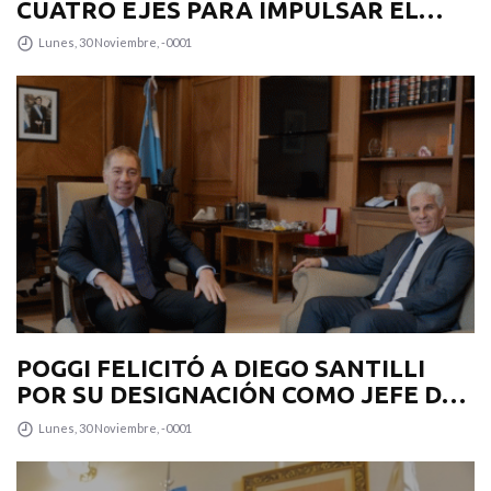
CUATRO EJES PARA IMPULSAR EL
DESARROLLO PRODUCTIVO EN LA
Lunes, 30 Noviembre, -0001
PROVINCIA
POGGI FELICITÓ A DIEGO SANTILLI
POR SU DESIGNACIÓN COMO JEFE DE
GABINETE
Lunes, 30 Noviembre, -0001