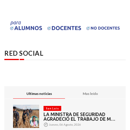
RED SOCIAL
Ultimas noticias
Mas leído
San Luis
LA MINISTRA DE SEGURIDAD
AGRADECIÓ EL TRABAJO DE MÁS
DE 200 EFECTIVOS QUE
Jueves, 06 Agosto, 2026
PARTICIPARON EN LA BÚSQUEDA