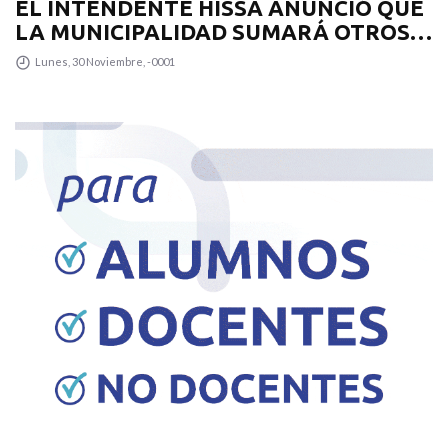
EL INTENDENTE HISSA ANUNCIÓ QUE
LA MUNICIPALIDAD SUMARÁ OTROS
12 COLECTIVOS 0KM PARA
Lunes, 30 Noviembre, -0001
TRANSPUNTANO Y UN CAMIÓN
RECOLECTOR