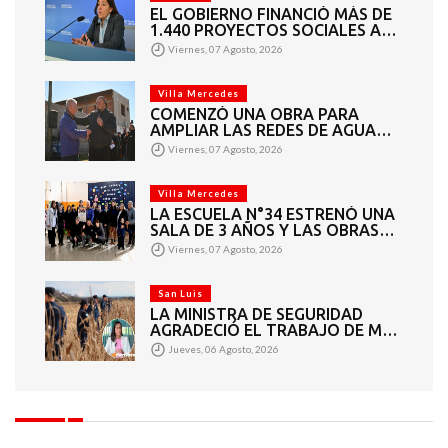
EL GOBIERNO FINANCIÓ MÁS DE
1.440 PROYECTOS SOCIALES A
2.200 ENTIDADES DE TODA LA
Viernes, 07 Agosto, 2026
PROVINCIA
Villa Mercedes
COMENZÓ UNA OBRA PARA
AMPLIAR LAS REDES DE AGUA
POTABLE Y CLOACAS EN VILLA
Viernes, 07 Agosto, 2026
MERCEDES
Villa Mercedes
LA ESCUELA N°34 ESTRENÓ UNA
SALA DE 3 AÑOS Y LAS OBRAS
QUE PERMITEN COMPLETAR EL
Viernes, 07 Agosto, 2026
CICLO SECUNDARIO
San Luis
LA MINISTRA DE SEGURIDAD
AGRADECIÓ EL TRABAJO DE MÁS
DE 200 EFECTIVOS QUE
Jueves, 06 Agosto, 2026
PARTICIPARON EN LA BÚSQUEDA
DE DARÍO CUELLO