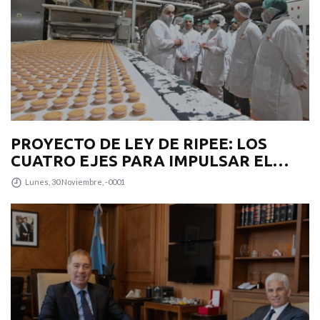
PROYECTO DE LEY DE RIPEE: LOS
CUATRO EJES PARA IMPULSAR EL
DESARROLLO PRODUCTIVO EN LA
Lunes, 30 Noviembre, -0001
PROVINCIA