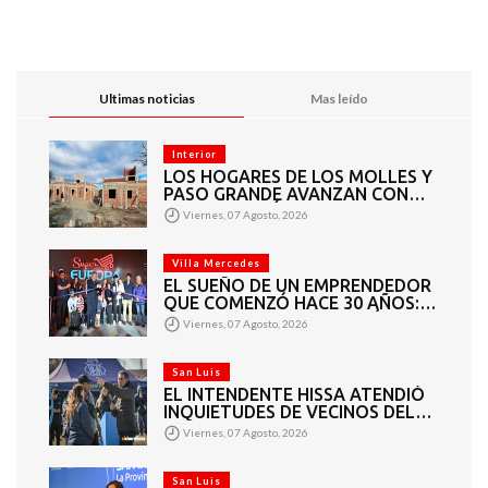
Ultimas noticias
Mas leído
Interior
LOS HOGARES DE LOS MOLLES Y
PASO GRANDE AVANZAN CON
MAMPOSTERÍA E
Viernes, 07 Agosto, 2026
INSTALACIONES
Villa Mercedes
EL SUEÑO DE UN EMPRENDEDOR
QUE COMENZÓ HACE 30 AÑOS:
SUPER EUROPA INAUGURÓ SU
Viernes, 07 Agosto, 2026
CUARTA SUCURSAL EN VILLA
MERCEDES
San Luis
EL INTENDENTE HISSA ATENDIÓ
INQUIETUDES DE VECINOS DEL
BARRIO AMPPARE
Viernes, 07 Agosto, 2026
San Luis