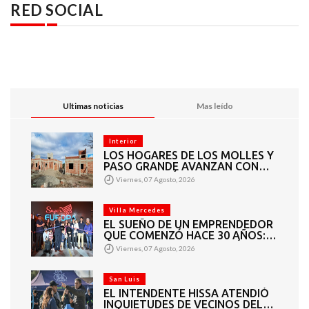
RED SOCIAL
Ultimas noticias
Mas leído
Interior
LOS HOGARES DE LOS MOLLES Y
PASO GRANDE AVANZAN CON
MAMPOSTERÍA E
Viernes, 07 Agosto, 2026
INSTALACIONES
Villa Mercedes
EL SUEÑO DE UN EMPRENDEDOR
QUE COMENZÓ HACE 30 AÑOS:
SUPER EUROPA INAUGURÓ SU
Viernes, 07 Agosto, 2026
CUARTA SUCURSAL EN VILLA
MERCEDES
San Luis
EL INTENDENTE HISSA ATENDIÓ
INQUIETUDES DE VECINOS DEL