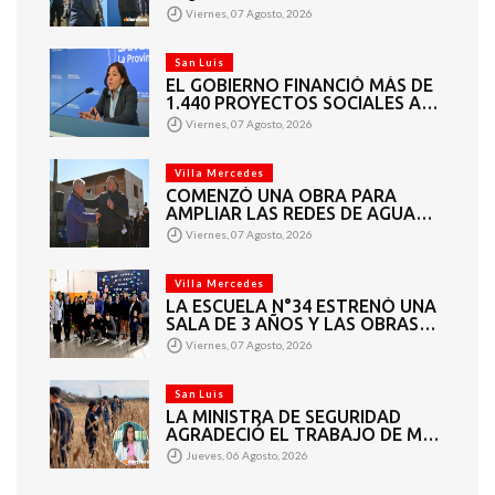
BARRIO AMPPARE
Viernes, 07 Agosto, 2026
San Luis
EL GOBIERNO FINANCIÓ MÁS DE
1.440 PROYECTOS SOCIALES A
2.200 ENTIDADES DE TODA LA
Viernes, 07 Agosto, 2026
PROVINCIA
Villa Mercedes
COMENZÓ UNA OBRA PARA
AMPLIAR LAS REDES DE AGUA
POTABLE Y CLOACAS EN VILLA
Viernes, 07 Agosto, 2026
MERCEDES
Villa Mercedes
LA ESCUELA N°34 ESTRENÓ UNA
SALA DE 3 AÑOS Y LAS OBRAS
QUE PERMITEN COMPLETAR EL
Viernes, 07 Agosto, 2026
CICLO SECUNDARIO
San Luis
LA MINISTRA DE SEGURIDAD
AGRADECIÓ EL TRABAJO DE MÁS
DE 200 EFECTIVOS QUE
Jueves, 06 Agosto, 2026
PARTICIPARON EN LA BÚSQUEDA
DE DARÍO CUELLO