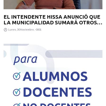
EL INTENDENTE HISSA ANUNCIÓ QUE
LA MUNICIPALIDAD SUMARÁ OTROS
12 COLECTIVOS 0KM PARA
Lunes, 30 Noviembre, -0001
TRANSPUNTANO Y UN CAMIÓN
RECOLECTOR