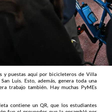
 y puestas aquí por bicicleteros de Villa
 San Luis. Esto, además, genera toda una
enera trabajo también. Hay muchas PyMEs
leta contiene un QR, que los estudiantes
ién fue el proveedor que la ensambló por