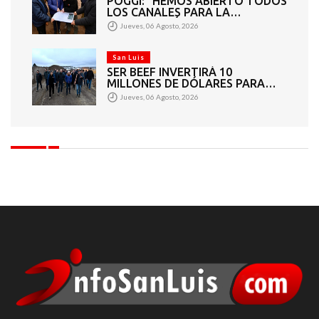
POGGI: “HEMOS ABIERTO TODOS
LOS CANALES PARA LA
ARTICULACIÓN DE LOS
Jueves, 06 Agosto, 2026
SECTORES PÚBLICO Y PRIVADO”
San Luis
SER BEEF INVERTIRÁ 10
MILLONES DE DÓLARES PARA
CONVERTIR RESIDUOS
Jueves, 06 Agosto, 2026
GANADEROS EN ENERGÍA
ELÉCTRICA PARA LA PROVINCIA