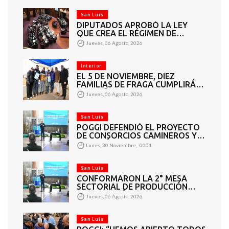
DE DARÍO CUELLO
San Luis
DIPUTADOS APROBÓ LA LEY
QUE CREA EL RÉGIMEN DE
CONSORCIOS PARA GESTIONAR
Jueves, 06 Agosto, 2026
EL MANTENIMIENTO 4460
KILÓMETROS DE CAMINOS
RURALES
Interior
EL 5 DE NOVIEMBRE, DIEZ
FAMILIAS DE FRAGA CUMPLIRÁN
EL SUEÑO DE LA CASA PROPIA
Jueves, 06 Agosto, 2026
San Luis
POGGI DEFENDIÓ EL PROYECTO
DE CONSORCIOS CAMINEROS Y
APUNTÓ A LOS DIPUTADOS QUE
Lunes, 30 Noviembre, -0001
VOTARON EN CONTRA: “ESTO
BENEFICIA A TODOS”
San Luis
CONFORMARON LA 2° MESA
SECTORIAL DE PRODUCCIÓN
FRUTIHORTÍCOLA Y
Jueves, 06 Agosto, 2026
PRODUCCIÓN FAMILIAR
San Luis