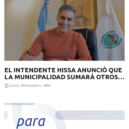
EL INTENDENTE HISSA ANUNCIÓ QUE
LA MUNICIPALIDAD SUMARÁ OTROS
12 COLECTIVOS 0KM PARA
Lunes, 30 Noviembre, -0001
TRANSPUNTANO Y UN CAMIÓN
RECOLECTOR