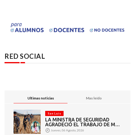
RED SOCIAL
Ultimas noticias
Mas leído
San Luis
LA MINISTRA DE SEGURIDAD
AGRADECIÓ EL TRABAJO DE MÁS
DE 200 EFECTIVOS QUE
Jueves, 06 Agosto, 2026
PARTICIPARON EN LA BÚSQUEDA