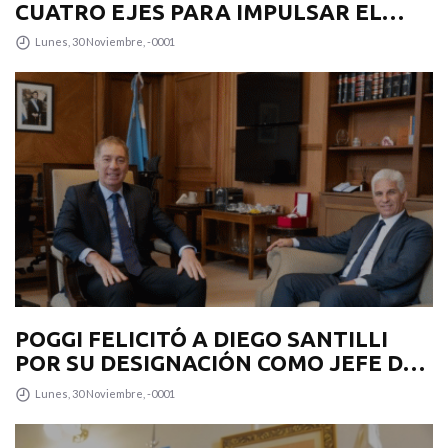
CUATRO EJES PARA IMPULSAR EL
DESARROLLO PRODUCTIVO EN LA
Lunes, 30 Noviembre, -0001
PROVINCIA
POGGI FELICITÓ A DIEGO SANTILLI
POR SU DESIGNACIÓN COMO JEFE DE
GABINETE
Lunes, 30 Noviembre, -0001