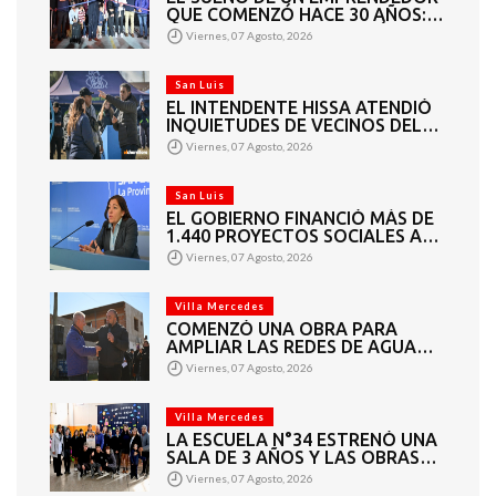
QUE COMENZÓ HACE 30 AÑOS:
SUPER EUROPA INAUGURÓ SU
Viernes, 07 Agosto, 2026
CUARTA SUCURSAL EN VILLA
MERCEDES
San Luis
EL INTENDENTE HISSA ATENDIÓ
INQUIETUDES DE VECINOS DEL
BARRIO AMPPARE
Viernes, 07 Agosto, 2026
San Luis
EL GOBIERNO FINANCIÓ MÁS DE
1.440 PROYECTOS SOCIALES A
2.200 ENTIDADES DE TODA LA
Viernes, 07 Agosto, 2026
PROVINCIA
Villa Mercedes
COMENZÓ UNA OBRA PARA
AMPLIAR LAS REDES DE AGUA
POTABLE Y CLOACAS EN VILLA
Viernes, 07 Agosto, 2026
MERCEDES
Villa Mercedes
LA ESCUELA N°34 ESTRENÓ UNA
SALA DE 3 AÑOS Y LAS OBRAS
QUE PERMITEN COMPLETAR EL
Viernes, 07 Agosto, 2026
CICLO SECUNDARIO