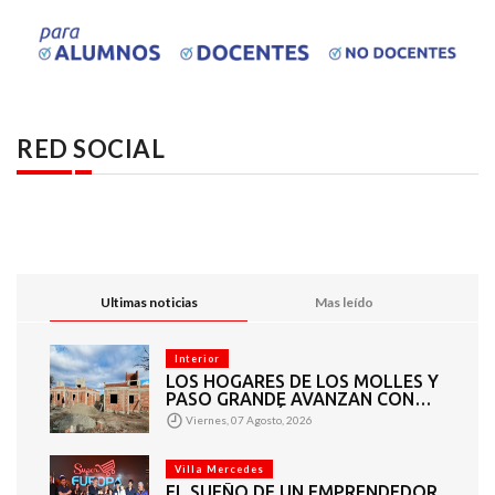
RED SOCIAL
Ultimas noticias
Mas leído
Interior
LOS HOGARES DE LOS MOLLES Y
PASO GRANDE AVANZAN CON
MAMPOSTERÍA E
Viernes, 07 Agosto, 2026
INSTALACIONES
Villa Mercedes
EL SUEÑO DE UN EMPRENDEDOR