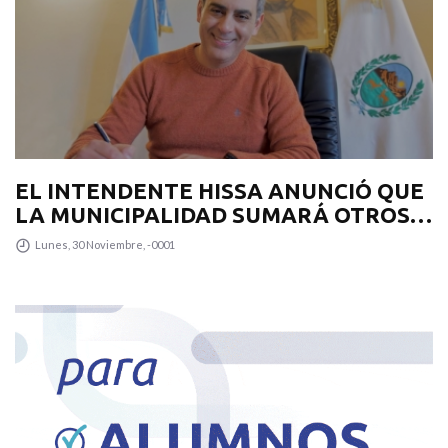
EL INTENDENTE HISSA ANUNCIÓ QUE
LA MUNICIPALIDAD SUMARÁ OTROS
12 COLECTIVOS 0KM PARA
Lunes, 30 Noviembre, -0001
TRANSPUNTANO Y UN CAMIÓN
RECOLECTOR