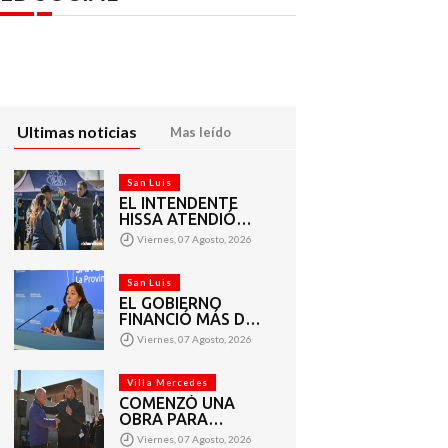
Ultimas noticias
Mas leído
San Luis
EL INTENDENTE
HISSA ATENDIÓ
INQUIETUDES DE
Viernes, 07 Agosto, 2026
VECINOS DEL
BARRIO AMPPARE
San Luis
EL GOBIERNO
FINANCIÓ MÁS DE
1.440 PROYECTOS
Viernes, 07 Agosto, 2026
SOCIALES A 2.200
ENTIDADES DE
TODA LA
Villa Mercedes
PROVINCIA
COMENZÓ UNA
OBRA PARA
AMPLIAR LAS
Viernes, 07 Agosto, 2026