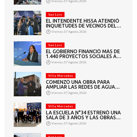
Viernes, 07 Agosto, 2026
CUARTA SUCURSAL EN VILLA
MERCEDES
San Luis
EL INTENDENTE HISSA ATENDIÓ
INQUIETUDES DE VECINOS DEL
BARRIO AMPPARE
Viernes, 07 Agosto, 2026
San Luis
EL GOBIERNO FINANCIÓ MÁS DE
1.440 PROYECTOS SOCIALES A
2.200 ENTIDADES DE TODA LA
Viernes, 07 Agosto, 2026
PROVINCIA
Villa Mercedes
COMENZÓ UNA OBRA PARA
AMPLIAR LAS REDES DE AGUA
POTABLE Y CLOACAS EN VILLA
Viernes, 07 Agosto, 2026
MERCEDES
Villa Mercedes
LA ESCUELA N°34 ESTRENÓ UNA
SALA DE 3 AÑOS Y LAS OBRAS
QUE PERMITEN COMPLETAR EL
Viernes, 07 Agosto, 2026
CICLO SECUNDARIO
San Luis