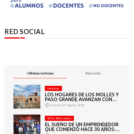
RED SOCIAL
Ultimas noticias
Mas leído
Interior
LOS HOGARES DE LOS MOLLES Y
PASO GRANDE AVANZAN CON
MAMPOSTERÍA E
Viernes, 07 Agosto, 2026
INSTALACIONES
Villa Mercedes
EL SUEÑO DE UN EMPRENDEDOR
QUE COMENZÓ HACE 30 AÑOS:
SUPER EUROPA INAUGURÓ SU