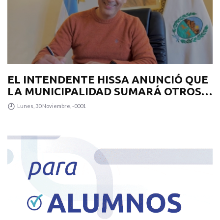
EL INTENDENTE HISSA ANUNCIÓ QUE
LA MUNICIPALIDAD SUMARÁ OTROS
12 COLECTIVOS 0KM PARA
Lunes, 30 Noviembre, -0001
TRANSPUNTANO Y UN CAMIÓN
RECOLECTOR