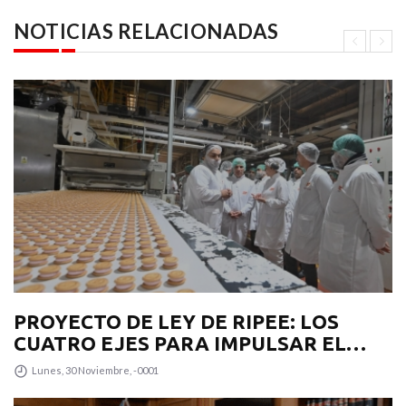
NOTICIAS RELACIONADAS
PROYECTO DE LEY DE RIPEE: LOS
CUATRO EJES PARA IMPULSAR EL
DESARROLLO PRODUCTIVO EN LA
Lunes, 30 Noviembre, -0001
PROVINCIA