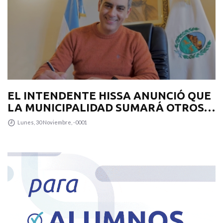
EL INTENDENTE HISSA ANUNCIÓ QUE
LA MUNICIPALIDAD SUMARÁ OTROS
12 COLECTIVOS 0KM PARA
Lunes, 30 Noviembre, -0001
TRANSPUNTANO Y UN CAMIÓN
RECOLECTOR