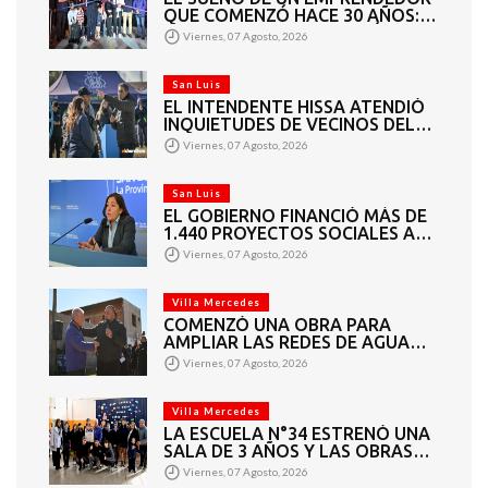
QUE COMENZÓ HACE 30 AÑOS:
SUPER EUROPA INAUGURÓ SU
Viernes, 07 Agosto, 2026
CUARTA SUCURSAL EN VILLA
MERCEDES
San Luis
EL INTENDENTE HISSA ATENDIÓ
INQUIETUDES DE VECINOS DEL
BARRIO AMPPARE
Viernes, 07 Agosto, 2026
San Luis
EL GOBIERNO FINANCIÓ MÁS DE
1.440 PROYECTOS SOCIALES A
2.200 ENTIDADES DE TODA LA
Viernes, 07 Agosto, 2026
PROVINCIA
Villa Mercedes
COMENZÓ UNA OBRA PARA
AMPLIAR LAS REDES DE AGUA
POTABLE Y CLOACAS EN VILLA
Viernes, 07 Agosto, 2026
MERCEDES
Villa Mercedes
LA ESCUELA N°34 ESTRENÓ UNA
SALA DE 3 AÑOS Y LAS OBRAS
QUE PERMITEN COMPLETAR EL
Viernes, 07 Agosto, 2026
CICLO SECUNDARIO