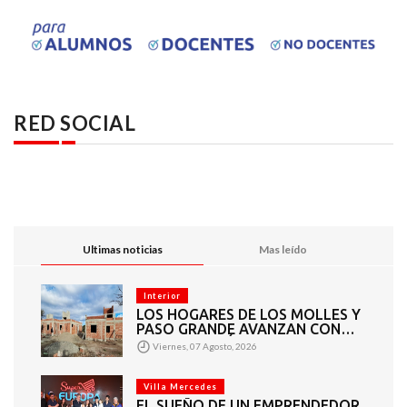
RED SOCIAL
Ultimas noticias
Mas leído
Interior
LOS HOGARES DE LOS MOLLES Y
PASO GRANDE AVANZAN CON
MAMPOSTERÍA E
Viernes, 07 Agosto, 2026
INSTALACIONES
Villa Mercedes
EL SUEÑO DE UN EMPRENDEDOR