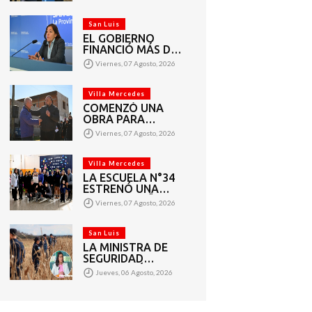
VECINOS DEL
BARRIO AMPPARE
San Luis
EL GOBIERNO
FINANCIÓ MÁS DE
1.440 PROYECTOS
Viernes, 07 Agosto, 2026
SOCIALES A 2.200
ENTIDADES DE
TODA LA
Villa Mercedes
PROVINCIA
COMENZÓ UNA
OBRA PARA
AMPLIAR LAS
Viernes, 07 Agosto, 2026
REDES DE AGUA
POTABLE Y
CLOACAS EN VILLA
Villa Mercedes
MERCEDES
LA ESCUELA N°34
ESTRENÓ UNA
SALA DE 3 AÑOS Y
Viernes, 07 Agosto, 2026
LAS OBRAS QUE
PERMITEN
COMPLETAR EL
San Luis
CICLO
LA MINISTRA DE
SECUNDARIO
SEGURIDAD
AGRADECIÓ EL
Jueves, 06 Agosto, 2026
TRABAJO DE MÁS
DE 200 EFECTIVOS
QUE