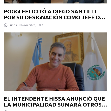
POGGI FELICITÓ A DIEGO SANTILLI
POR SU DESIGNACIÓN COMO JEFE DE
GABINETE
Lunes, 30 Noviembre, -0001
EL INTENDENTE HISSA ANUNCIÓ QUE
LA MUNICIPALIDAD SUMARÁ OTROS
12 COLECTIVOS 0KM PARA