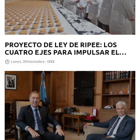
PROYECTO DE LEY DE RIPEE: LOS
CUATRO EJES PARA IMPULSAR EL
DESARROLLO PRODUCTIVO EN LA
Lunes, 30 Noviembre, -0001
PROVINCIA