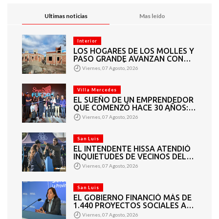
Ultimas noticias
Mas leído
Interior
LOS HOGARES DE LOS MOLLES Y
PASO GRANDE AVANZAN CON
MAMPOSTERÍA E
Viernes, 07 Agosto, 2026
INSTALACIONES
Villa Mercedes
EL SUEÑO DE UN EMPRENDEDOR
QUE COMENZÓ HACE 30 AÑOS:
SUPER EUROPA INAUGURÓ SU
Viernes, 07 Agosto, 2026
CUARTA SUCURSAL EN VILLA
MERCEDES
San Luis
EL INTENDENTE HISSA ATENDIÓ
INQUIETUDES DE VECINOS DEL
BARRIO AMPPARE
Viernes, 07 Agosto, 2026
San Luis
EL GOBIERNO FINANCIÓ MÁS DE
1.440 PROYECTOS SOCIALES A
2.200 ENTIDADES DE TODA LA
Viernes, 07 Agosto, 2026