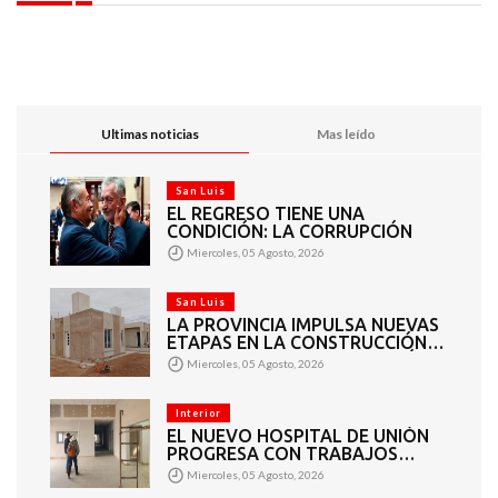
Ultimas noticias
Mas leído
San Luis
EL REGRESO TIENE UNA
CONDICIÓN: LA CORRUPCIÓN
Miercoles, 05 Agosto, 2026
San Luis
LA PROVINCIA IMPULSA NUEVAS
ETAPAS EN LA CONSTRUCCIÓN
DE VIVIENDAS EN PUEYRREDÓN
Miercoles, 05 Agosto, 2026
Interior
EL NUEVO HOSPITAL DE UNIÓN
PROGRESA CON TRABAJOS
INTERIORES Y EXTERIORES
Miercoles, 05 Agosto, 2026