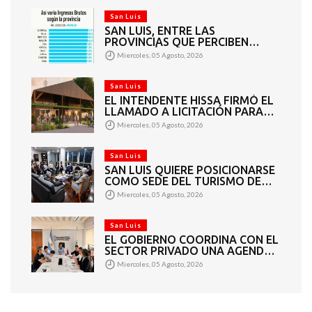
San Luis
SAN LUIS, ENTRE LAS
PROVINCIAS QUE PERCIBEN
TASAS MÁS BAJAS DE INGRESOS
Miercoles, 05 Agosto, 2026
BRUTOS
San Luis
EL INTENDENTE HISSA FIRMÓ EL
LLAMADO A LICITACIÓN PARA
CONSTRUIR EL PASEO
Miercoles, 05 Agosto, 2026
FERROVIARIO PARA
EMPRENDEDORES Y
VENDEDORES
San Luis
SAN LUIS QUIERE POSICIONARSE
COMO SEDE DEL TURISMO DE
REUNIONES
Miercoles, 05 Agosto, 2026
San Luis
EL GOBIERNO COORDINA CON EL
SECTOR PRIVADO UNA AGENDA
DE GRANDES EVENTOS
Miercoles, 05 Agosto, 2026