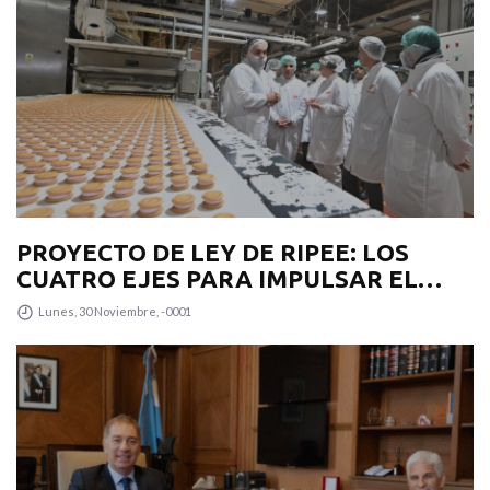
PROYECTO DE LEY DE RIPEE: LOS
CUATRO EJES PARA IMPULSAR EL
DESARROLLO PRODUCTIVO EN LA
Lunes, 30 Noviembre, -0001
PROVINCIA