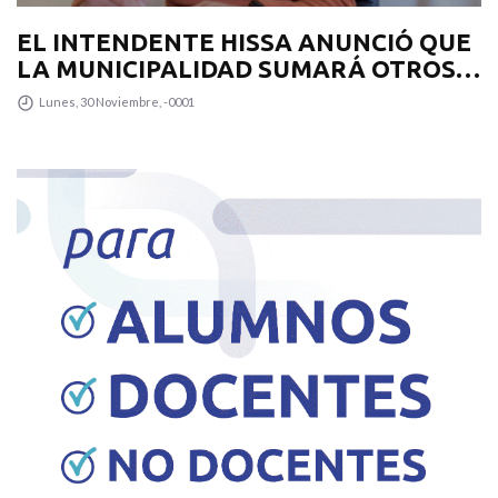
EL INTENDENTE HISSA ANUNCIÓ QUE
LA MUNICIPALIDAD SUMARÁ OTROS
12 COLECTIVOS 0KM PARA
Lunes, 30 Noviembre, -0001
TRANSPUNTANO Y UN CAMIÓN
RECOLECTOR