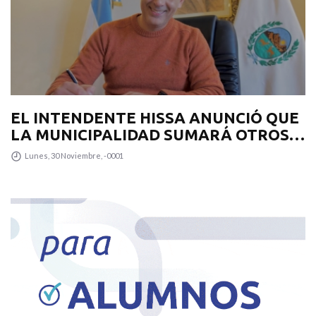
EL INTENDENTE HISSA ANUNCIÓ QUE
LA MUNICIPALIDAD SUMARÁ OTROS
12 COLECTIVOS 0KM PARA
Lunes, 30 Noviembre, -0001
TRANSPUNTANO Y UN CAMIÓN
RECOLECTOR