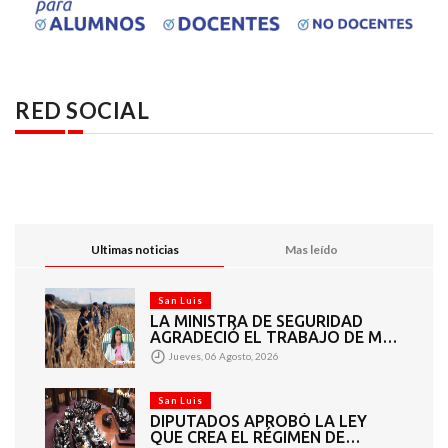
RED SOCIAL
Ultimas noticias
Mas leído
San Luis
LA MINISTRA DE SEGURIDAD
AGRADECIÓ EL TRABAJO DE MÁS
DE 200 EFECTIVOS QUE
Jueves, 06 Agosto, 2026
PARTICIPARON EN LA BÚSQUEDA
DE DARÍO CUELLO
San Luis
DIPUTADOS APROBÓ LA LEY
QUE CREA EL RÉGIMEN DE