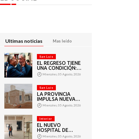
Ultimas noticias
Mas leído
San Luis
EL REGRESO TIENE
UNA CONDICIÓN:
LA CORRUPCIÓN
Miercoles, 05 Agosto, 2026
San Luis
LA PROVINCIA
IMPULSA NUEVAS
ETAPAS EN LA
Miercoles, 05 Agosto, 2026
CONSTRUCCIÓN
DE VIVIENDAS EN
PUEYRREDÓN
Interior
EL NUEVO
HOSPITAL DE
UNIÓN PROGRESA
Miercoles, 05 Agosto, 2026