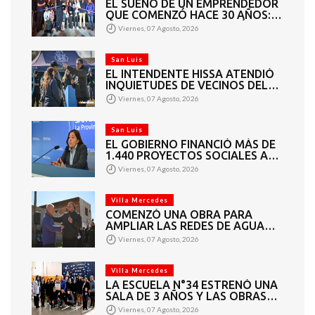
EL SUEÑO DE UN EMPRENDEDOR
QUE COMENZÓ HACE 30 AÑOS:
SUPER EUROPA INAUGURÓ SU
Viernes, 07 Agosto, 2026
CUARTA SUCURSAL EN VILLA
MERCEDES
San Luis
EL INTENDENTE HISSA ATENDIÓ
INQUIETUDES DE VECINOS DEL
BARRIO AMPPARE
Viernes, 07 Agosto, 2026
San Luis
EL GOBIERNO FINANCIÓ MÁS DE
1.440 PROYECTOS SOCIALES A
2.200 ENTIDADES DE TODA LA
Viernes, 07 Agosto, 2026
PROVINCIA
Villa Mercedes
COMENZÓ UNA OBRA PARA
AMPLIAR LAS REDES DE AGUA
POTABLE Y CLOACAS EN VILLA
Viernes, 07 Agosto, 2026
MERCEDES
Villa Mercedes
LA ESCUELA N°34 ESTRENÓ UNA
SALA DE 3 AÑOS Y LAS OBRAS
QUE PERMITEN COMPLETAR EL
Viernes, 07 Agosto, 2026