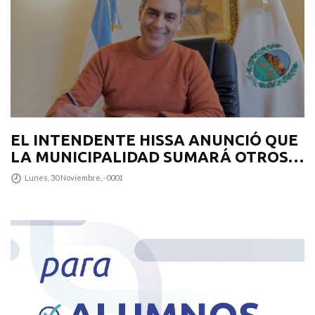
EL INTENDENTE HISSA ANUNCIÓ QUE
LA MUNICIPALIDAD SUMARÁ OTROS
12 COLECTIVOS 0KM PARA
Lunes, 30 Noviembre, -0001
TRANSPUNTANO Y UN CAMIÓN
RECOLECTOR