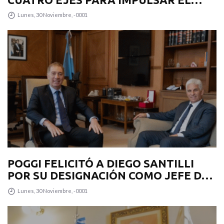
DESARROLLO PRODUCTIVO EN LA
Lunes, 30 Noviembre, -0001
PROVINCIA
POGGI FELICITÓ A DIEGO SANTILLI
POR SU DESIGNACIÓN COMO JEFE DE
GABINETE
Lunes, 30 Noviembre, -0001