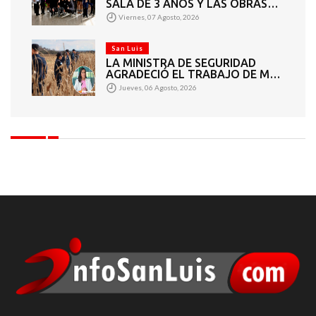
SALA DE 3 AÑOS Y LAS OBRAS
QUE PERMITEN COMPLETAR EL
Viernes, 07 Agosto, 2026
CICLO SECUNDARIO
San Luis
LA MINISTRA DE SEGURIDAD
AGRADECIÓ EL TRABAJO DE MÁS
DE 200 EFECTIVOS QUE
Jueves, 06 Agosto, 2026
PARTICIPARON EN LA BÚSQUEDA
DE DARÍO CUELLO