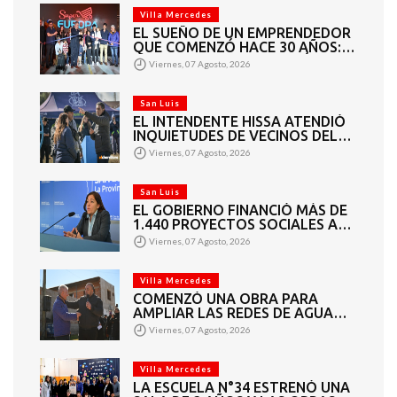
Villa Mercedes
EL SUEÑO DE UN EMPRENDEDOR
QUE COMENZÓ HACE 30 AÑOS:
SUPER EUROPA INAUGURÓ SU
Viernes, 07 Agosto, 2026
CUARTA SUCURSAL EN VILLA
MERCEDES
San Luis
EL INTENDENTE HISSA ATENDIÓ
INQUIETUDES DE VECINOS DEL
BARRIO AMPPARE
Viernes, 07 Agosto, 2026
San Luis
EL GOBIERNO FINANCIÓ MÁS DE
1.440 PROYECTOS SOCIALES A
2.200 ENTIDADES DE TODA LA
Viernes, 07 Agosto, 2026
PROVINCIA
Villa Mercedes
COMENZÓ UNA OBRA PARA
AMPLIAR LAS REDES DE AGUA
POTABLE Y CLOACAS EN VILLA
Viernes, 07 Agosto, 2026
MERCEDES
Villa Mercedes
LA ESCUELA N°34 ESTRENÓ UNA