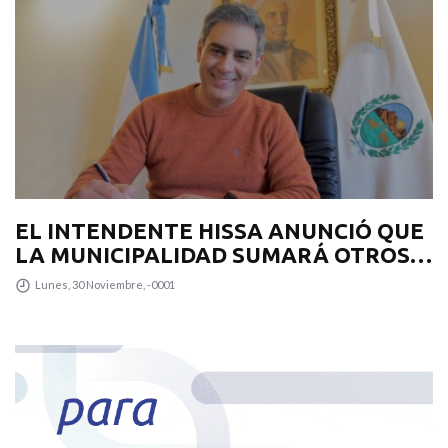
EL INTENDENTE HISSA ANUNCIÓ QUE
LA MUNICIPALIDAD SUMARÁ OTROS
12 COLECTIVOS 0KM PARA
Lunes, 30 Noviembre, -0001
TRANSPUNTANO Y UN CAMIÓN
RECOLECTOR