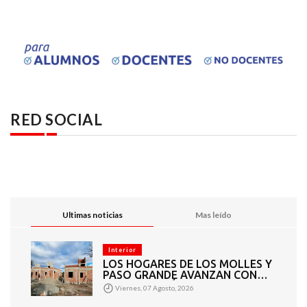
RED SOCIAL
Ultimas noticias
Mas leído
Interior
LOS HOGARES DE LOS MOLLES Y
PASO GRANDE AVANZAN CON
MAMPOSTERÍA E
Viernes, 07 Agosto, 2026
INSTALACIONES