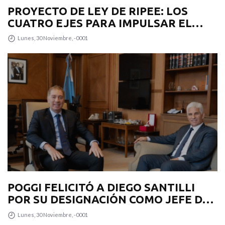
PROYECTO DE LEY DE RIPEE: LOS
CUATRO EJES PARA IMPULSAR EL
DESARROLLO PRODUCTIVO EN LA
Lunes, 30 Noviembre, -0001
PROVINCIA
POGGI FELICITÓ A DIEGO SANTILLI
POR SU DESIGNACIÓN COMO JEFE DE
GABINETE
Lunes, 30 Noviembre, -0001