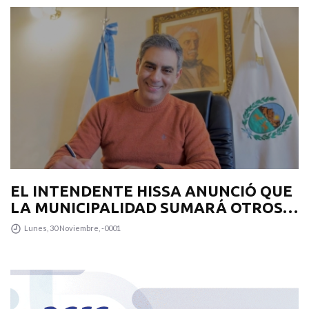
EL INTENDENTE HISSA ANUNCIÓ QUE
LA MUNICIPALIDAD SUMARÁ OTROS
12 COLECTIVOS 0KM PARA
Lunes, 30 Noviembre, -0001
TRANSPUNTANO Y UN CAMIÓN
RECOLECTOR