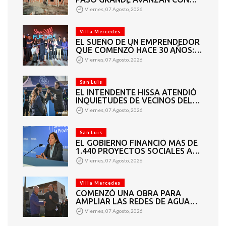
MAMPOSTERÍA E
Viernes, 07 Agosto, 2026
INSTALACIONES
Villa Mercedes
EL SUEÑO DE UN EMPRENDEDOR
QUE COMENZÓ HACE 30 AÑOS:
SUPER EUROPA INAUGURÓ SU
Viernes, 07 Agosto, 2026
CUARTA SUCURSAL EN VILLA
MERCEDES
San Luis
EL INTENDENTE HISSA ATENDIÓ
INQUIETUDES DE VECINOS DEL
BARRIO AMPPARE
Viernes, 07 Agosto, 2026
San Luis
EL GOBIERNO FINANCIÓ MÁS DE
1.440 PROYECTOS SOCIALES A
2.200 ENTIDADES DE TODA LA
Viernes, 07 Agosto, 2026
PROVINCIA
Villa Mercedes
COMENZÓ UNA OBRA PARA
AMPLIAR LAS REDES DE AGUA
POTABLE Y CLOACAS EN VILLA
Viernes, 07 Agosto, 2026
MERCEDES