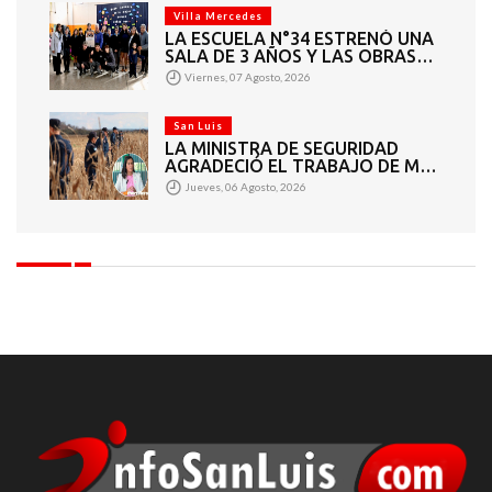
Villa Mercedes
LA ESCUELA N°34 ESTRENÓ UNA
SALA DE 3 AÑOS Y LAS OBRAS
QUE PERMITEN COMPLETAR EL
Viernes, 07 Agosto, 2026
CICLO SECUNDARIO
San Luis
LA MINISTRA DE SEGURIDAD
AGRADECIÓ EL TRABAJO DE MÁS
DE 200 EFECTIVOS QUE
Jueves, 06 Agosto, 2026
PARTICIPARON EN LA BÚSQUEDA
DE DARÍO CUELLO