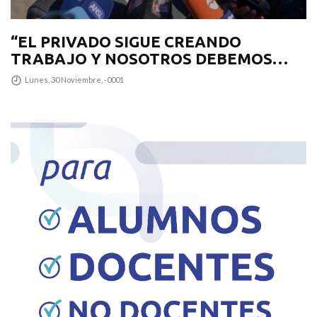
“EL PRIVADO SIGUE CREANDO
TRABAJO Y NOSOTROS DEBEMOS
TENER LA INFRAESTRUCTURA VIAL
Lunes, 30 Noviembre, -0001
EN CONDICIONES”