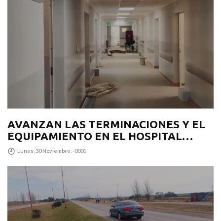
AVANZAN LAS TERMINACIONES Y EL
EQUIPAMIENTO EN EL HOSPITAL
‘JUAN DOMINGO PERÓN’
Lunes, 30 Noviembre, -0001