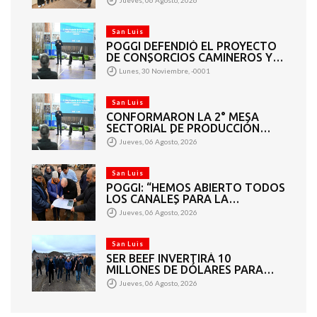
San Luis
POGGI DEFENDIÓ EL PROYECTO
DE CONSORCIOS CAMINEROS Y
APUNTÓ A LOS DIPUTADOS QUE
Lunes, 30 Noviembre, -0001
VOTARON EN CONTRA: “ESTO
BENEFICIA A TODOS”
San Luis
CONFORMARON LA 2° MESA
SECTORIAL DE PRODUCCIÓN
FRUTIHORTÍCOLA Y
Jueves, 06 Agosto, 2026
PRODUCCIÓN FAMILIAR
San Luis
POGGI: “HEMOS ABIERTO TODOS
LOS CANALES PARA LA
ARTICULACIÓN DE LOS
Jueves, 06 Agosto, 2026
SECTORES PÚBLICO Y PRIVADO”
San Luis
SER BEEF INVERTIRÁ 10
MILLONES DE DÓLARES PARA
CONVERTIR RESIDUOS
Jueves, 06 Agosto, 2026
GANADEROS EN ENERGÍA
ELÉCTRICA PARA LA PROVINCIA