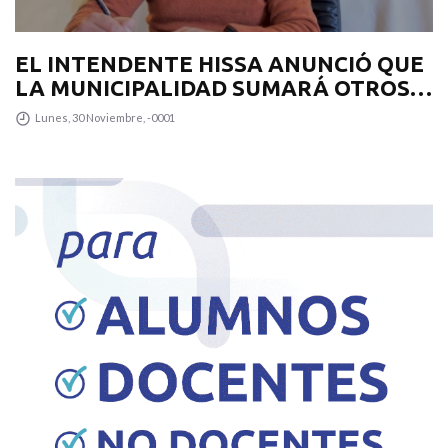
EL INTENDENTE HISSA ANUNCIÓ QUE
LA MUNICIPALIDAD SUMARÁ OTROS
12 COLECTIVOS 0KM PARA
Lunes, 30 Noviembre, -0001
TRANSPUNTANO Y UN CAMIÓN
RECOLECTOR