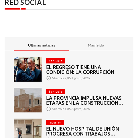
RED SOCIAL
Ultimas noticias
Mas leído
San Luis
EL REGRESO TIENE UNA
CONDICIÓN: LA CORRUPCIÓN
Miercoles, 05 Agosto, 2026
San Luis
LA PROVINCIA IMPULSA NUEVAS
ETAPAS EN LA CONSTRUCCIÓN
DE VIVIENDAS EN PUEYRREDÓN
Miercoles, 05 Agosto, 2026
Interior
EL NUEVO HOSPITAL DE UNIÓN
PROGRESA CON TRABAJOS