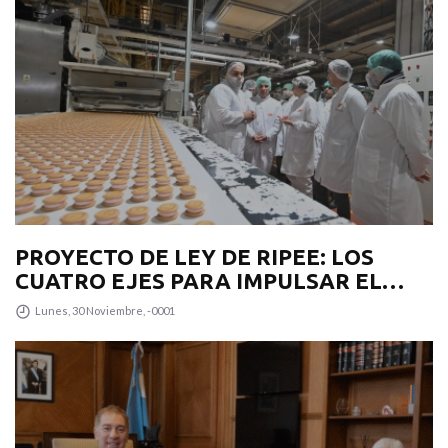
PROYECTO DE LEY DE RIPEE: LOS
CUATRO EJES PARA IMPULSAR EL
DESARROLLO PRODUCTIVO EN LA
Lunes, 30 Noviembre, -0001
PROVINCIA