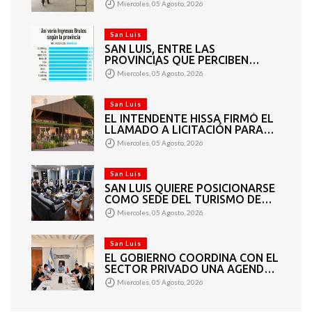
INTERIORES Y EXTERIORES
Miercoles, 05 Agosto, 2026
San Luis
SAN LUIS, ENTRE LAS
PROVINCIAS QUE PERCIBEN
TASAS MÁS BAJAS DE INGRESOS
Miercoles, 05 Agosto, 2026
BRUTOS
San Luis
EL INTENDENTE HISSA FIRMÓ EL
LLAMADO A LICITACIÓN PARA
CONSTRUIR EL PASEO
Miercoles, 05 Agosto, 2026
FERROVIARIO PARA
EMPRENDEDORES Y
VENDEDORES
San Luis
SAN LUIS QUIERE POSICIONARSE
COMO SEDE DEL TURISMO DE
REUNIONES
Miercoles, 05 Agosto, 2026
San Luis
EL GOBIERNO COORDINA CON EL
SECTOR PRIVADO UNA AGENDA
DE GRANDES EVENTOS
Miercoles, 05 Agosto, 2026