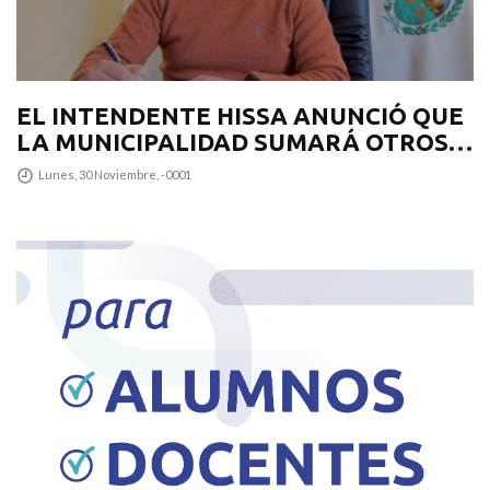
EL INTENDENTE HISSA ANUNCIÓ QUE
LA MUNICIPALIDAD SUMARÁ OTROS
12 COLECTIVOS 0KM PARA
Lunes, 30 Noviembre, -0001
TRANSPUNTANO Y UN CAMIÓN
RECOLECTOR