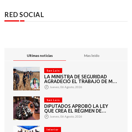
RED SOCIAL
Ultimas noticias
Mas leído
San Luis
LA MINISTRA DE SEGURIDAD
AGRADECIÓ EL TRABAJO DE MÁS
DE 200 EFECTIVOS QUE
Jueves, 06 Agosto, 2026
PARTICIPARON EN LA BÚSQUEDA
DE DARÍO CUELLO
San Luis
DIPUTADOS APROBÓ LA LEY
QUE CREA EL RÉGIMEN DE
CONSORCIOS PARA GESTIONAR
Jueves, 06 Agosto, 2026
EL MANTENIMIENTO 4460
KILÓMETROS DE CAMINOS
RURALES
Interior