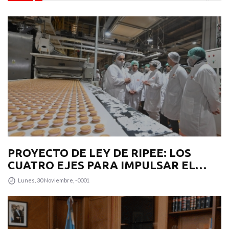
PROYECTO DE LEY DE RIPEE: LOS
CUATRO EJES PARA IMPULSAR EL
DESARROLLO PRODUCTIVO EN LA
Lunes, 30 Noviembre, -0001
PROVINCIA