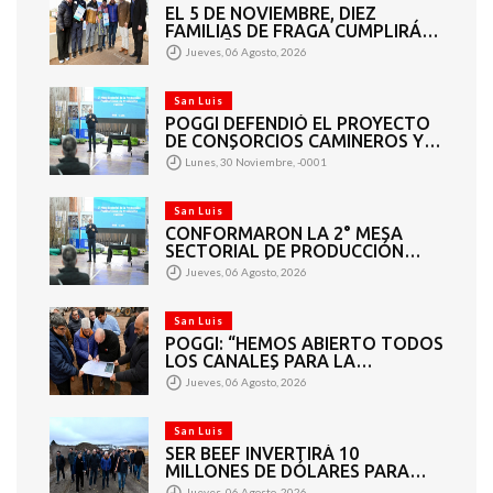
EL 5 DE NOVIEMBRE, DIEZ
FAMILIAS DE FRAGA CUMPLIRÁN
EL SUEÑO DE LA CASA PROPIA
Jueves, 06 Agosto, 2026
San Luis
POGGI DEFENDIÓ EL PROYECTO
DE CONSORCIOS CAMINEROS Y
APUNTÓ A LOS DIPUTADOS QUE
Lunes, 30 Noviembre, -0001
VOTARON EN CONTRA: “ESTO
BENEFICIA A TODOS”
San Luis
CONFORMARON LA 2° MESA
SECTORIAL DE PRODUCCIÓN
FRUTIHORTÍCOLA Y
Jueves, 06 Agosto, 2026
PRODUCCIÓN FAMILIAR
San Luis
POGGI: “HEMOS ABIERTO TODOS
LOS CANALES PARA LA
ARTICULACIÓN DE LOS
Jueves, 06 Agosto, 2026
SECTORES PÚBLICO Y PRIVADO”
San Luis
SER BEEF INVERTIRÁ 10
MILLONES DE DÓLARES PARA
CONVERTIR RESIDUOS
Jueves, 06 Agosto, 2026