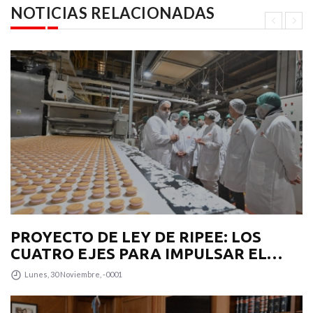
NOTICIAS RELACIONADAS
PROYECTO DE LEY DE RIPEE: LOS
CUATRO EJES PARA IMPULSAR EL
DESARROLLO PRODUCTIVO EN LA
Lunes, 30 Noviembre, -0001
PROVINCIA