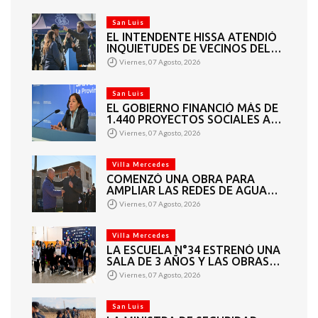
MERCEDES
San Luis
EL INTENDENTE HISSA ATENDIÓ
INQUIETUDES DE VECINOS DEL
BARRIO AMPPARE
Viernes, 07 Agosto, 2026
San Luis
EL GOBIERNO FINANCIÓ MÁS DE
1.440 PROYECTOS SOCIALES A
2.200 ENTIDADES DE TODA LA
Viernes, 07 Agosto, 2026
PROVINCIA
Villa Mercedes
COMENZÓ UNA OBRA PARA
AMPLIAR LAS REDES DE AGUA
POTABLE Y CLOACAS EN VILLA
Viernes, 07 Agosto, 2026
MERCEDES
Villa Mercedes
LA ESCUELA N°34 ESTRENÓ UNA
SALA DE 3 AÑOS Y LAS OBRAS
QUE PERMITEN COMPLETAR EL
Viernes, 07 Agosto, 2026
CICLO SECUNDARIO
San Luis