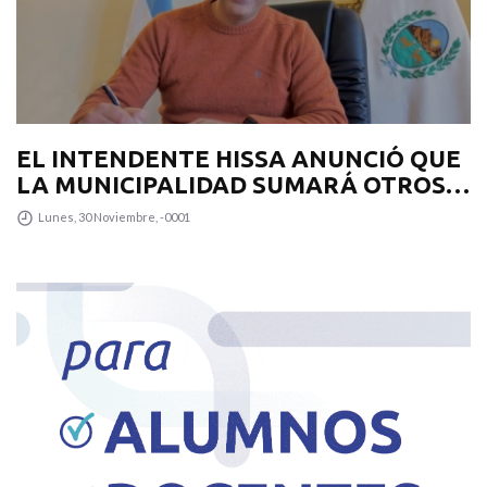
EL INTENDENTE HISSA ANUNCIÓ QUE
LA MUNICIPALIDAD SUMARÁ OTROS
12 COLECTIVOS 0KM PARA
Lunes, 30 Noviembre, -0001
TRANSPUNTANO Y UN CAMIÓN
RECOLECTOR