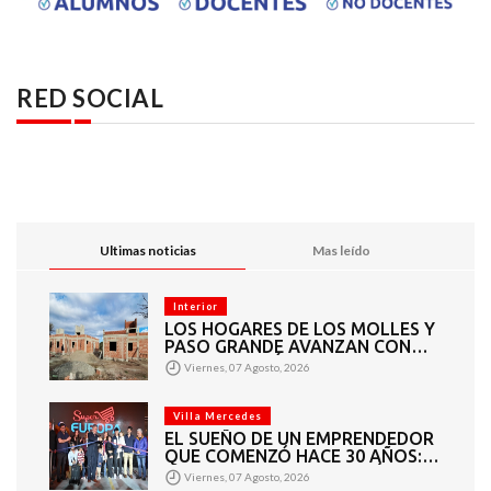
RED SOCIAL
Ultimas noticias
Mas leído
Interior
LOS HOGARES DE LOS MOLLES Y
PASO GRANDE AVANZAN CON
MAMPOSTERÍA E
Viernes, 07 Agosto, 2026
INSTALACIONES
Villa Mercedes
EL SUEÑO DE UN EMPRENDEDOR
QUE COMENZÓ HACE 30 AÑOS:
SUPER EUROPA INAUGURÓ SU
Viernes, 07 Agosto, 2026
CUARTA SUCURSAL EN VILLA