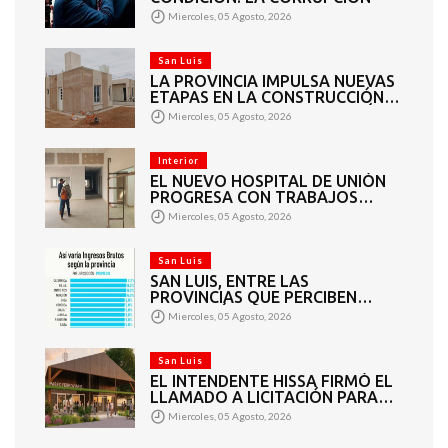
Miercoles, 05 Agosto, 2026
San Luis
LA PROVINCIA IMPULSA NUEVAS
ETAPAS EN LA CONSTRUCCIÓN
DE VIVIENDAS EN PUEYRREDÓN
Miercoles, 05 Agosto, 2026
Interior
EL NUEVO HOSPITAL DE UNIÓN
PROGRESA CON TRABAJOS
INTERIORES Y EXTERIORES
Miercoles, 05 Agosto, 2026
San Luis
SAN LUIS, ENTRE LAS
PROVINCIAS QUE PERCIBEN
TASAS MÁS BAJAS DE INGRESOS
Miercoles, 05 Agosto, 2026
BRUTOS
San Luis
EL INTENDENTE HISSA FIRMÓ EL
LLAMADO A LICITACIÓN PARA
CONSTRUIR EL PASEO
Miercoles, 05 Agosto, 2026
FERROVIARIO PARA
EMPRENDEDORES Y