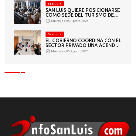
VENDEDORES
San Luis
SAN LUIS QUIERE POSICIONARSE
COMO SEDE DEL TURISMO DE
REUNIONES
Miercoles, 05 Agosto, 2026
San Luis
EL GOBIERNO COORDINA CON EL
SECTOR PRIVADO UNA AGENDA
DE GRANDES EVENTOS
Miercoles, 05 Agosto, 2026