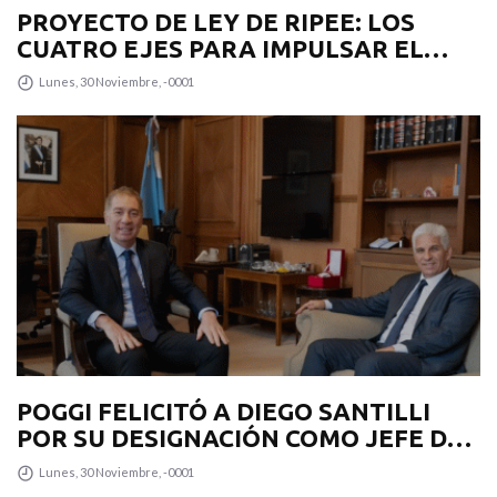
PROYECTO DE LEY DE RIPEE: LOS
CUATRO EJES PARA IMPULSAR EL
DESARROLLO PRODUCTIVO EN LA
Lunes, 30 Noviembre, -0001
PROVINCIA
POGGI FELICITÓ A DIEGO SANTILLI
POR SU DESIGNACIÓN COMO JEFE DE
GABINETE
Lunes, 30 Noviembre, -0001