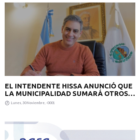
EL INTENDENTE HISSA ANUNCIÓ QUE
LA MUNICIPALIDAD SUMARÁ OTROS
12 COLECTIVOS 0KM PARA
Lunes, 30 Noviembre, -0001
TRANSPUNTANO Y UN CAMIÓN
RECOLECTOR