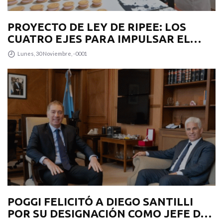
PROYECTO DE LEY DE RIPEE: LOS
CUATRO EJES PARA IMPULSAR EL
DESARROLLO PRODUCTIVO EN LA
Lunes, 30 Noviembre, -0001
PROVINCIA
POGGI FELICITÓ A DIEGO SANTILLI
POR SU DESIGNACIÓN COMO JEFE DE