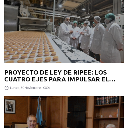
PROYECTO DE LEY DE RIPEE: LOS
CUATRO EJES PARA IMPULSAR EL
DESARROLLO PRODUCTIVO EN LA
Lunes, 30 Noviembre, -0001
PROVINCIA