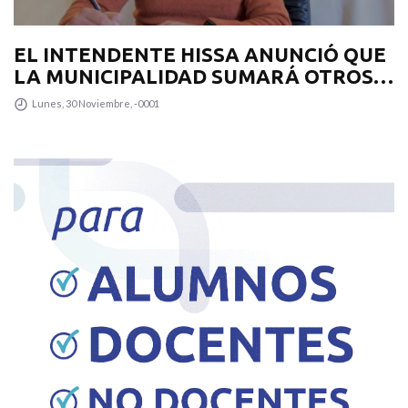
EL INTENDENTE HISSA ANUNCIÓ QUE
LA MUNICIPALIDAD SUMARÁ OTROS
12 COLECTIVOS 0KM PARA
Lunes, 30 Noviembre, -0001
TRANSPUNTANO Y UN CAMIÓN
RECOLECTOR