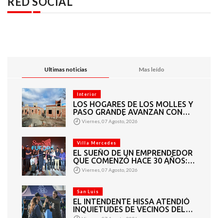
RED SOCIAL
Ultimas noticias
Mas leído
Interior
LOS HOGARES DE LOS MOLLES Y
PASO GRANDE AVANZAN CON
MAMPOSTERÍA E
Viernes, 07 Agosto, 2026
INSTALACIONES
Villa Mercedes
EL SUEÑO DE UN EMPRENDEDOR
QUE COMENZÓ HACE 30 AÑOS:
SUPER EUROPA INAUGURÓ SU
Viernes, 07 Agosto, 2026
CUARTA SUCURSAL EN VILLA
MERCEDES
San Luis
EL INTENDENTE HISSA ATENDIÓ
INQUIETUDES DE VECINOS DEL
BARRIO AMPPARE