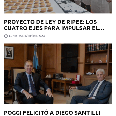
PROYECTO DE LEY DE RIPEE: LOS
CUATRO EJES PARA IMPULSAR EL
DESARROLLO PRODUCTIVO EN LA
Lunes, 30 Noviembre, -0001
PROVINCIA
POGGI FELICITÓ A DIEGO SANTILLI