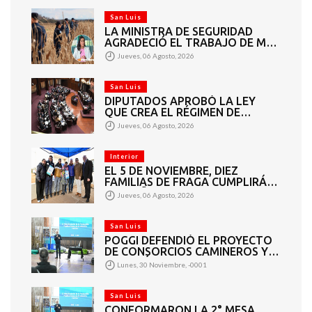
San Luis
LA MINISTRA DE SEGURIDAD
AGRADECIÓ EL TRABAJO DE MÁS
DE 200 EFECTIVOS QUE
Jueves, 06 Agosto, 2026
PARTICIPARON EN LA BÚSQUEDA
DE DARÍO CUELLO
San Luis
DIPUTADOS APROBÓ LA LEY
QUE CREA EL RÉGIMEN DE
CONSORCIOS PARA GESTIONAR
Jueves, 06 Agosto, 2026
EL MANTENIMIENTO 4460
KILÓMETROS DE CAMINOS
RURALES
Interior
EL 5 DE NOVIEMBRE, DIEZ
FAMILIAS DE FRAGA CUMPLIRÁN
EL SUEÑO DE LA CASA PROPIA
Jueves, 06 Agosto, 2026
San Luis
POGGI DEFENDIÓ EL PROYECTO
DE CONSORCIOS CAMINEROS Y
APUNTÓ A LOS DIPUTADOS QUE
Lunes, 30 Noviembre, -0001
VOTARON EN CONTRA: “ESTO
BENEFICIA A TODOS”
San Luis
CONFORMARON LA 2° MESA