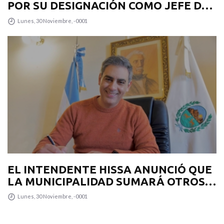
POR SU DESIGNACIÓN COMO JEFE DE
GABINETE
Lunes, 30 Noviembre, -0001
EL INTENDENTE HISSA ANUNCIÓ QUE
LA MUNICIPALIDAD SUMARÁ OTROS
12 COLECTIVOS 0KM PARA
Lunes, 30 Noviembre, -0001
TRANSPUNTANO Y UN CAMIÓN
RECOLECTOR