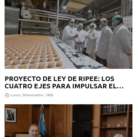
PROYECTO DE LEY DE RIPEE: LOS
CUATRO EJES PARA IMPULSAR EL
DESARROLLO PRODUCTIVO EN LA
Lunes, 30 Noviembre, -0001
PROVINCIA