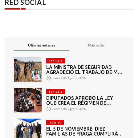
RED SOCIAL
Ultimas noticias
Mas leído
San Luis
LA MINISTRA DE SEGURIDAD
AGRADECIÓ EL TRABAJO DE MÁS
DE 200 EFECTIVOS QUE
Jueves, 06 Agosto, 2026
PARTICIPARON EN LA BÚSQUEDA
DE DARÍO CUELLO
San Luis
DIPUTADOS APROBÓ LA LEY
QUE CREA EL RÉGIMEN DE
CONSORCIOS PARA GESTIONAR
Jueves, 06 Agosto, 2026
EL MANTENIMIENTO 4460
KILÓMETROS DE CAMINOS
RURALES
Interior
EL 5 DE NOVIEMBRE, DIEZ
FAMILIAS DE FRAGA CUMPLIRÁN