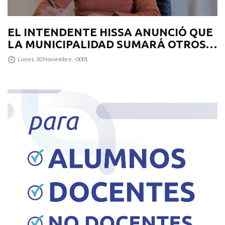
EL INTENDENTE HISSA ANUNCIÓ QUE
LA MUNICIPALIDAD SUMARÁ OTROS
12 COLECTIVOS 0KM PARA
Lunes, 30 Noviembre, -0001
TRANSPUNTANO Y UN CAMIÓN
RECOLECTOR