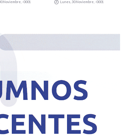
30 Noviembre, -0001
Lunes, 30 Noviembre, -0001
Lu
GNACIÓN
MUNICIPALIDAD
MU
 JEFE DE
SUMARÁ OTROS 12
SU
NETE
COLECTIVOS 0KM
CO
PARA
P
TRANSPUNTANO Y
TR
UN CAMIÓN
UN
RECOLECTOR
RE