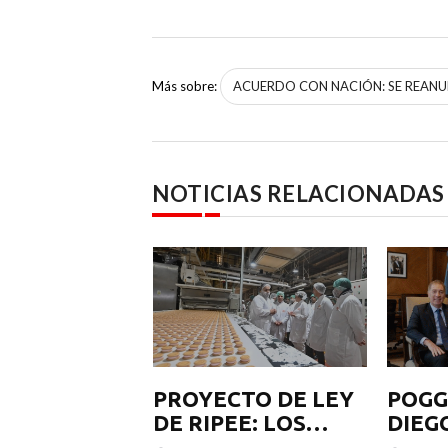
Más sobre:
ACUERDO CON NACIÓN: SE REANUD
NOTICIAS RELACIONADAS
ICIA
PROYECTO DE LEY
POGGI
 AL
DE RIPEE: LOS
DIEG
AL DE
CUATRO EJES
POR 